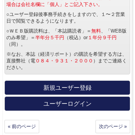
場合は会社名欄に「個人」とご記入下さい。
○ユーザー登録後事務手続きをしますので、１〜２営業
日で閲覧できるようになります。
○ＷＥＢ版購読料は、「本誌購読者」＝
無料
、「WEB版
のみ希望」＝
半年分５千円
（税込）or
１年分９千円
（同）。
※なお、本誌（経済リポート）の購読を希望する方は、
直接弊社（電
０８４・９３１・２０００
）までご連絡く
ださい。
新規ユーザー登録
ユーザーログイン
« 前のページ
次のページ »