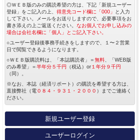
◎ＷＥＢ版のみの購読希望の方は、下記「新規ユーザー
登録」をご記入の上、
得意先コード欄に「000」
と入力
して下さい。メールをお送りしますので、必要事項をお
書き添えの上ご返送ください。
なお個人でお申し込みの
場合は会社名欄に「個人」とご記入下さい。
○ユーザー登録後事務手続きをしますので、１〜２営業
日で閲覧できるようになります。
○ＷＥＢ版購読料は、「本誌購読者」＝
無料
、「WEB版
のみ希望」＝
半年分５千円
（税込）or
１年分９千円
（同）。
※なお、本誌（経済リポート）の購読を希望する方は、
直接弊社（電
０８４・９３１・２０００
）までご連絡く
ださい。
新規ユーザー登録
ユーザーログイン