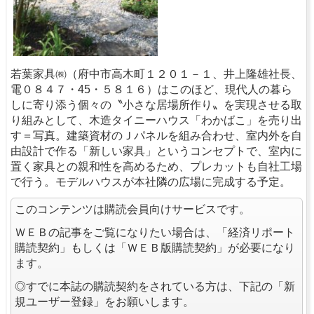
若葉家具㈱（府中市高木町１２０１－１、井上隆雄社長、
電０８４７・45・５８１６）はこのほど、現代人の暮ら
しに寄り添う個々の〝小さな居場所作り〟を実現させる取
り組みとして、木造タイニーハウス「わかばこ」を売り出
す＝写真。建築資材のＪパネルを組み合わせ、室内外を自
由設計で作る「新しい家具」というコンセプトで、室内に
置く家具との親和性を高めるため、プレカットも自社工場
で行う。モデルハウスが本社隣の広場に完成する予定。
このコンテンツは購読会員向けサービスです。
ＷＥＢの記事をご覧になりたい場合は、「経済リポート
購読契約」もしくは「ＷＥＢ版購読契約」が必要になり
ます。
◎すでに本誌の購読契約をされている方は、下記の「新
規ユーザー登録」をお願いします。