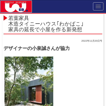
Toggl
navig
若葉家具
木造タイニーハウス｢わかばこ｣
家具の延長で小屋を作る新発想
2022年11月20日号
デザイナーの小泉誠さんが協力