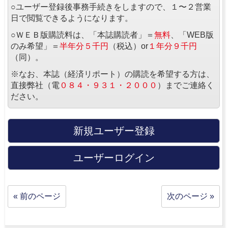
○ユーザー登録後事務手続きをしますので、１〜２営業
日で閲覧できるようになります。
○ＷＥＢ版購読料は、「本誌購読者」＝
無料
、「WEB版
のみ希望」＝
半年分５千円
（税込）or
１年分９千円
（同）。
※なお、本誌（経済リポート）の購読を希望する方は、
直接弊社（電
０８４・９３１・２０００
）までご連絡く
ださい。
新規ユーザー登録
ユーザーログイン
« 前のページ
次のページ »