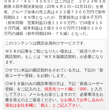
０８４７・４５・４５６０）はこのほど、２０２３年３月
期第３四半期決算短信（22年４月１日―12月31日）を発
表。グループ全体の売上高は４２２億７３００万円で前年
同期比２・８％増となったが、営業損失は３億８千万円
（前年同期 営業利益11億１１００万円）で14億９１０
０万円減、経常利益は２億５３００万円で14億０１００
万円の減収（前年同期比84・７％減）となった。
このコンテンツは購読会員向けサービスです。
ＷＥＢの記事をご覧になりたい場合は、「経済リポート
購読契約」もしくは「ＷＥＢ版購読契約」が必要になり
ます。
◎すでに本誌の購読契約をされている方は、下記の「新
規ユーザー登録」をお願いします。
◎ＷＥＢ版のみの購読希望の方は、下記「新規ユーザー
登録」をご記入の上、
得意先コード欄に「000」
と入力
して下さい。メールをお送りしますので、必要事項をお
書き添えの上ご返送ください。
なお個人でお申し込みの
場合は会社名欄に「個人」とご記入下さい。