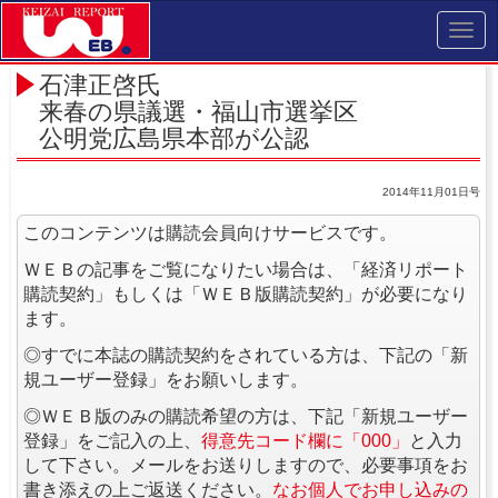
Toggl
navig
石津正啓氏
来春の県議選・福山市選挙区
公明党広島県本部が公認
2014年11月01日号
このコンテンツは購読会員向けサービスです。
ＷＥＢの記事をご覧になりたい場合は、「経済リポート
購読契約」もしくは「ＷＥＢ版購読契約」が必要になり
ます。
◎すでに本誌の購読契約をされている方は、下記の「新
規ユーザー登録」をお願いします。
◎ＷＥＢ版のみの購読希望の方は、下記「新規ユーザー
登録」をご記入の上、
得意先コード欄に「000」
と入力
して下さい。メールをお送りしますので、必要事項をお
書き添えの上ご返送ください。
なお個人でお申し込みの