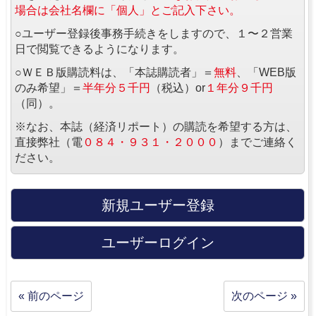
場合は会社名欄に「個人」とご記入下さい。
○ユーザー登録後事務手続きをしますので、１〜２営業
日で閲覧できるようになります。
○ＷＥＢ版購読料は、「本誌購読者」＝
無料
、「WEB版
のみ希望」＝
半年分５千円
（税込）or
１年分９千円
（同）。
※なお、本誌（経済リポート）の購読を希望する方は、
直接弊社（電
０８４・９３１・２０００
）までご連絡く
ださい。
新規ユーザー登録
ユーザーログイン
« 前のページ
次のページ »