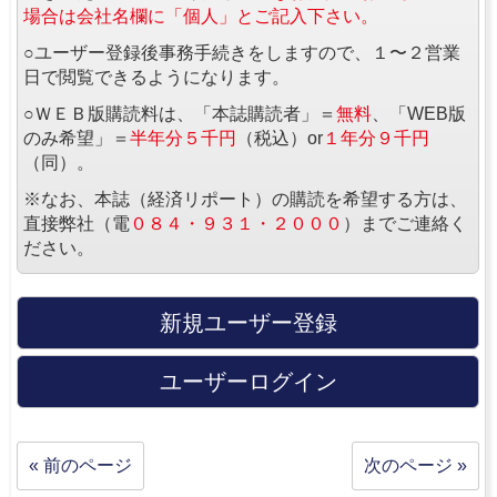
場合は会社名欄に「個人」とご記入下さい。
○ユーザー登録後事務手続きをしますので、１〜２営業
日で閲覧できるようになります。
○ＷＥＢ版購読料は、「本誌購読者」＝
無料
、「WEB版
のみ希望」＝
半年分５千円
（税込）or
１年分９千円
（同）。
※なお、本誌（経済リポート）の購読を希望する方は、
直接弊社（電
０８４・９３１・２０００
）までご連絡く
ださい。
新規ユーザー登録
ユーザーログイン
« 前のページ
次のページ »