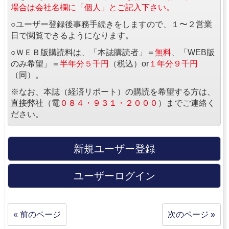
場合は会社名欄に「個人」とご記入下さい。
○ユーザー登録後事務手続きをしますので、１〜２営業
日で閲覧できるようになります。
○ＷＥＢ版購読料は、「本誌購読者」＝
無料
、「WEB版
のみ希望」＝
半年分５千円
（税込）or
１年分９千円
（同）。
※なお、本誌（経済リポート）の購読を希望する方は、
直接弊社（電
０８４・９３１・２０００
）までご連絡く
ださい。
新規ユーザー登録
ユーザーログイン
« 前のページ
次のページ »