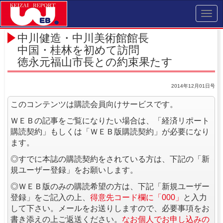
Toggl
navig
中川健造・中川美術館館長
中国・桂林を初めて訪問
徳永元福山市長との約束果たす
2014年12月01日号
このコンテンツは購読会員向けサービスです。
ＷＥＢの記事をご覧になりたい場合は、「経済リポート
購読契約」もしくは「ＷＥＢ版購読契約」が必要になり
ます。
◎すでに本誌の購読契約をされている方は、下記の「新
規ユーザー登録」をお願いします。
◎ＷＥＢ版のみの購読希望の方は、下記「新規ユーザー
登録」をご記入の上、
得意先コード欄に「000」
と入力
して下さい。メールをお送りしますので、必要事項をお
書き添えの上ご返送ください。
なお個人でお申し込みの