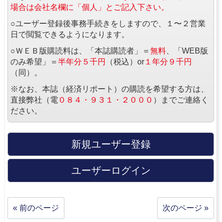
場合は会社名欄に「個人」とご記入下さい。
○ユーザー登録後事務手続きをしますので、１〜２営業
日で閲覧できるようになります。
○ＷＥＢ版購読料は、「本誌購読者」＝
無料
、「WEB版
のみ希望」＝
半年分５千円
（税込）or
１年分９千円
（同）。
※なお、本誌（経済リポート）の購読を希望する方は、
直接弊社（電
０８４・９３１・２０００
）までご連絡く
ださい。
新規ユーザー登録
ユーザーログイン
« 前のページ
次のページ »