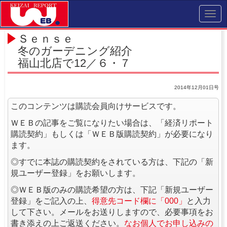
Toggl
navig
Ｓｅｎｓｅ
冬のガーデニング紹介
福山北店で12／６・７
2014年12月01日号
このコンテンツは購読会員向けサービスです。
ＷＥＢの記事をご覧になりたい場合は、「経済リポート
購読契約」もしくは「ＷＥＢ版購読契約」が必要になり
ます。
◎すでに本誌の購読契約をされている方は、下記の「新
規ユーザー登録」をお願いします。
◎ＷＥＢ版のみの購読希望の方は、下記「新規ユーザー
登録」をご記入の上、
得意先コード欄に「000」
と入力
して下さい。メールをお送りしますので、必要事項をお
書き添えの上ご返送ください。
なお個人でお申し込みの