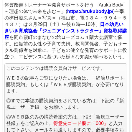
体質改善トレーナーや発育サポートを行う「Aruku Body
～理想の体で未来を歩む～」(
https://arukubody.jp/
)主宰
の桝田滋久さん＝写真＝（福山市、電０８４・９９４・５
４３７）は３月29日〔土〕午後６時—10時、
日本幼児い
きいき育成協会「ジュニアインストラクター」資格取得講
座
を同市霞町のまなびの館ローズコム４階大会議室で催
す。妊娠前の女性や子育て夫婦、教育関係者、子どもサー
クル関係者を対象に、子どもの健全な発育のサポートに役
立つ、エビデンスに基づいた様々な知識が学べるという。
このコンテンツは購読会員向けサービスです。
ＷＥＢの記事をご覧になりたい場合は、「経済リポート
購読契約」もしくは「ＷＥＢ版購読契約」が必要になり
ます。
◎すでに本誌の購読契約をされている方は、下記の「新
規ユーザー登録」をお願いします。
◎ＷＥＢ版のみの購読希望の方は、下記「新規ユーザー
登録」をご記入の上、
得意先コード欄に「000」
と入力
して下さい。メールをお送りしますので、必要事項をお