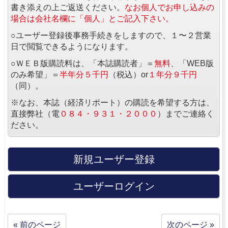
書き添えの上ご返送ください。
なお個人でお申し込みの
場合は会社名欄に「個人」とご記入下さい。
○ユーザー登録後事務手続きをしますので、１〜２営業
日で閲覧できるようになります。
○ＷＥＢ版購読料は、「本誌購読者」＝
無料
、「WEB版
のみ希望」＝
半年分５千円
（税込）or
１年分９千円
（同）。
※なお、本誌（経済リポート）の購読を希望する方は、
直接弊社（電
０８４・９３１・２０００
）までご連絡く
ださい。
新規ユーザー登録
ユーザーログイン
« 前のページ
次のページ »