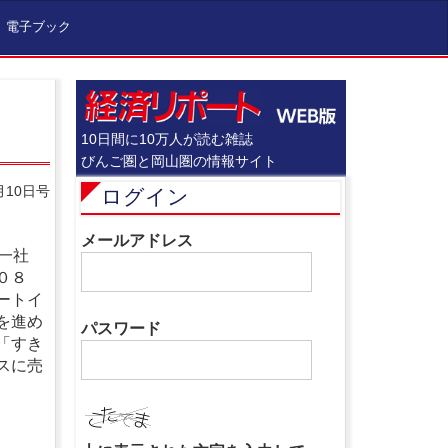
電子ブック
10日間に10万人が読む雑誌
びんご圏と岡山圏の情報サイト
月10日号
ログイン
メールアドレス
一社
０８
ートイ
を進め
パスワード
「すき
スに売