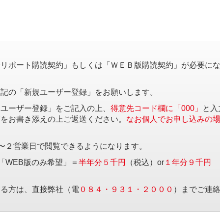
。
済リポート購読契約」もしくは「ＷＥＢ版購読契約」が必要に
下記の「新規ユーザー登録」をお願いします。
規ユーザー登録」をご記入の上、
得意先コード欄に「000」
と入
項をお書き添えの上ご返送ください。
なお個人でお申し込みの
〜２営業日で閲覧できるようになります。
「WEB版のみ希望」＝
半年分５千円
（税込）or
１年分９千円
する方は、直接弊社（電
０８４・９３１・２０００
）までご連