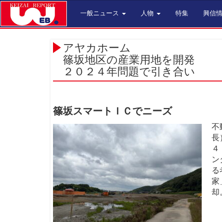
一般ニュース
人物
特集
興信
アヤカホーム
篠坂地区の産業用地を開発
２０２４年問題で引き合い
篠坂スマートＩＣでニーズ
不
長
４
ン
る
家
却