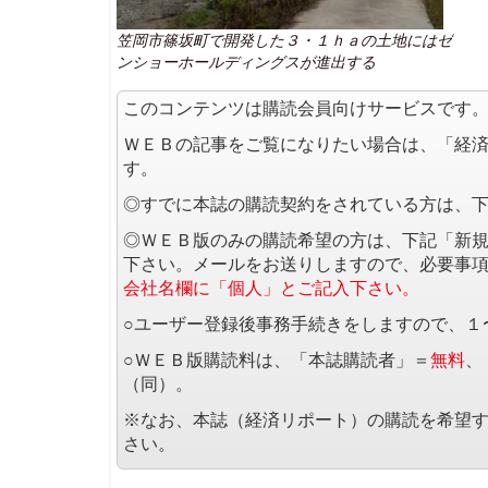
笠岡市篠坂町で開発した３・１ｈａの土地にはゼ
ンショーホールディングスが進出する
このコンテンツは購読会員向けサービスです
ＷＥＢの記事をご覧になりたい場合は、「経
す。
◎すでに本誌の購読契約をされている方は、
◎ＷＥＢ版のみの購読希望の方は、下記「新
下さい。メールをお送りしますので、必要事
会社名欄に「個人」とご記入下さい。
○ユーザー登録後事務手続きをしますので、１
○ＷＥＢ版購読料は、「本誌購読者」＝
無料
、
（同）。
※なお、本誌（経済リポート）の購読を希望
さい。