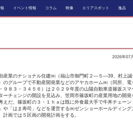
情報
イベント情報
コラム
映像
エリアスポット
逸品
2026年07
動産業のナショナル住建㈱（福山市御門町２―５―39、村上誠
）のグループで不動産開発業などのアヤカホーム㈱（同所、電
・９８３・３４５６）は２０２９年度の山陽自動車道篠坂スマ
ターチェンジの開設を見込み、笠岡市篠坂町の産業用地の開発
考えだ。篠坂町の３・１ｈａは既に外食最大手で牛丼チェーン
」や「はま寿司」などを運営する㈱ゼンショーホールディング
。計画では５区画の開発計画をする。