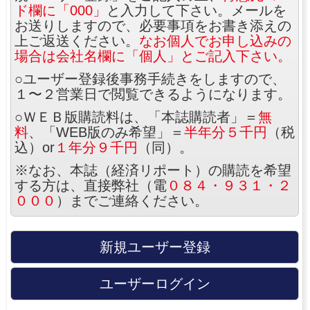
ド欄に「000」
と入力して下さい。メールを
お送りしますので、必要事項をお書き添えの
上ご返送ください。
なお個人でお申し込みの
場合は会社名欄に「個人」とご記入下さい。
○ユーザー登録後事務手続きをしますので、
１〜２営業日で閲覧できるようになります。
○ＷＥＢ版購読料は、「本誌購読者」＝
無
料
、「WEB版のみ希望」＝
半年分５千円
（税
込）or
１年分９千円
（同）。
※なお、本誌（経済リポート）の購読を希望
する方は、直接弊社（電
０８４・９３１・２
０００
）までご連絡ください。
新規ユーザー登録
ユーザーログイン