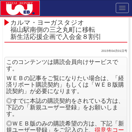
Toggl
navig
カルマ・ヨーガスタジオ
福山駅南側の三之丸町に移転
新生活応援企画で入会金８割引
2015年04月01日号
このコンテンツは購読会員向けサービスで
す。
ＷＥＢの記事をご覧になりたい場合は、「経
済リポート購読契約」もしくは「ＷＥＢ版購
読契約」が必要になります。
◎すでに本誌の購読契約をされている方は、
下記の「新規ユーザー登録」をお願いしま
す。
◎ＷＥＢ版のみの購読希望の方は、下記「新
規ユーザー登録」をご記入の上、
得意先コー