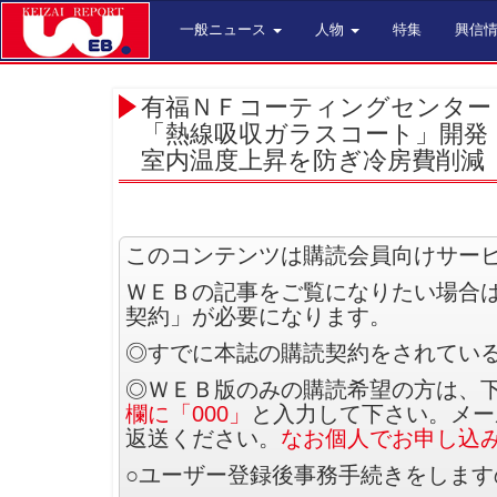
一般ニュース
人物
特集
興信
有福ＮＦコーティングセンター
「熱線吸収ガラスコート」開発
室内温度上昇を防ぎ冷房費削減
このコンテンツは購読会員向けサー
ＷＥＢの記事をご覧になりたい場合
契約」が必要になります。
◎すでに本誌の購読契約をされてい
◎ＷＥＢ版のみの購読希望の方は、
欄に「000」
と入力して下さい。メー
返送ください。
なお個人でお申し込
○ユーザー登録後事務手続きをしま