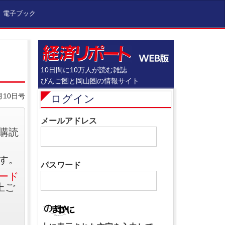
電子ブック
10日間に10万人が読む雑誌
びんご圏と岡山圏の情報サイト
月10日号
ログイン
メールアドレス
購読
す。
パスワード
ード
上ご
。