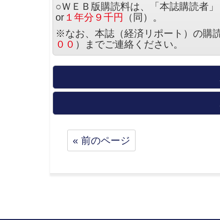
○ＷＥＢ版購読料は、「本誌購読者」
or
１年分９千円
（同）。
※なお、本誌（経済リポート）の購
００
）までご連絡ください。
« 前のページ