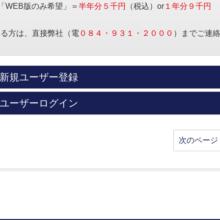
「WEB版のみ希望」＝
半年分５千円
（税込）or
１年分９千円
する方は、直接弊社（電
０８４・９３１・２０００
）までご連
新規ユーザー登録
ユーザーログイン
次のページ 