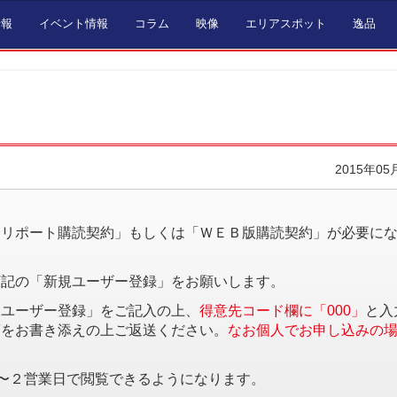
情報
イベント情報
コラム
映像
エリアスポット
逸品
2015年05
。
済リポート購読契約」もしくは「ＷＥＢ版購読契約」が必要に
下記の「新規ユーザー登録」をお願いします。
規ユーザー登録」をご記入の上、
得意先コード欄に「000」
と入
項をお書き添えの上ご返送ください。
なお個人でお申し込みの
〜２営業日で閲覧できるようになります。