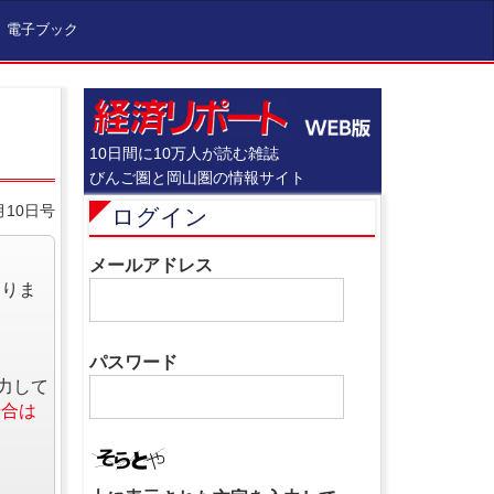
電子ブック
10日間に10万人が読む雑誌
びんご圏と岡山圏の情報サイト
月10日号
ログイン
メールアドレス
なりま
パスワード
力して
場合は