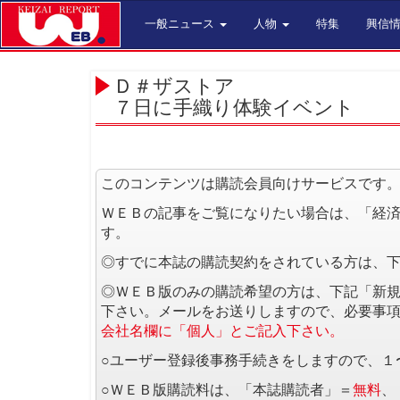
一般ニュース
人物
特集
興信
Ｄ＃ザストア
７日に手織り体験イベント
このコンテンツは購読会員向けサービスです
ＷＥＢの記事をご覧になりたい場合は、「経
す。
◎すでに本誌の購読契約をされている方は、
◎ＷＥＢ版のみの購読希望の方は、下記「新
下さい。メールをお送りしますので、必要事
会社名欄に「個人」とご記入下さい。
○ユーザー登録後事務手続きをしますので、１
○ＷＥＢ版購読料は、「本誌購読者」＝
無料
、