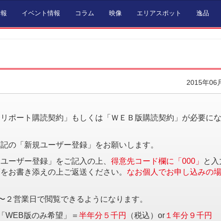
情報
イベント情報
コラム
映像
エリアスポット
逸品
2015年06
。
済リポート購読契約」もしくは「ＷＥＢ版購読契約」が必要に
下記の「新規ユーザー登録」をお願いします。
規ユーザー登録」をご記入の上、
得意先コード欄に「000」
と入
項をお書き添えの上ご返送ください。
なお個人でお申し込みの
〜２営業日で閲覧できるようになります。
「WEB版のみ希望」＝
半年分５千円
（税込）or
１年分９千円