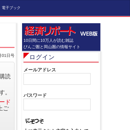
電子ブック
10日間に10万人が読む雑誌
びんご圏と岡山圏の情報サイト
月01日号
ログイン
メールアドレス
購読
す。
パスワード
ード
上ご
。