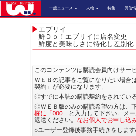
一般ニュース
人物
特集
興信
エブリイ
鮮Ｄｏ！エブリイに店名変更
鮮度と美味しさに特化し差別化
このコンテンツは購読会員向けサー
ＷＥＢの記事をご覧になりたい場合
契約」が必要になります。
◎すでに本誌の購読契約をされてい
◎ＷＥＢ版のみの購読希望の方は、
欄に「000」
と入力して下さい。メー
返送ください。
なお個人でお申し込
○ユーザー登録後事務手続きをしま