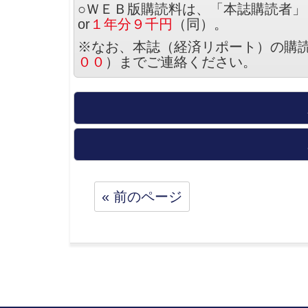
○ＷＥＢ版購読料は、「本誌購読者」
or
１年分９千円
（同）。
※なお、本誌（経済リポート）の購
００
）までご連絡ください。
« 前のページ