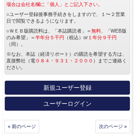
場合は会社名欄に「個人」とご記入下さい。
○ユーザー登録後事務手続きをしますので、１〜２営業
日で閲覧できるようになります。
○ＷＥＢ版購読料は、「本誌購読者」＝
無料
、「WEB版
のみ希望」＝
半年分５千円
（税込）or
１年分９千円
（同）。
※なお、本誌（経済リポート）の購読を希望する方は、
直接弊社（電
０８４・９３１・２０００
）までご連絡く
ださい。
新規ユーザー登録
ユーザーログイン
« 前のページ
次のページ »