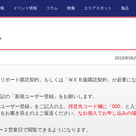
情報
イベント情報
コラム
映像
エリアスポット
逸品
〟
2015年08
。
済リポート購読契約」もしくは「ＷＥＢ版購読契約」が必要に
下記の「新規ユーザー登録」をお願いします。
規ユーザー登録」をご記入の上、
得意先コード欄に「000」
と入
項をお書き添えの上ご返送ください。
なお個人でお申し込みの
〜２営業日で閲覧できるようになります。