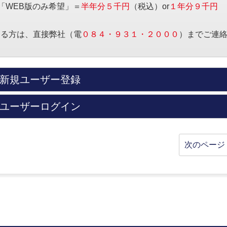
「WEB版のみ希望」＝
半年分５千円
（税込）or
１年分９千円
する方は、直接弊社（電
０８４・９３１・２０００
）までご連
新規ユーザー登録
ユーザーログイン
次のページ 