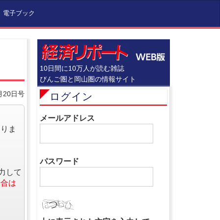
電子ブック
10日間に10万人が読む雑誌
びんご圏と岡山圏の情報サイト
月20日号
ログイン
メールアドレス
なりま
パスワード
力して
場合は