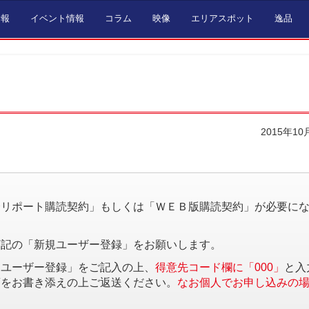
情報
イベント情報
コラム
映像
エリアスポット
逸品
2015年10
。
済リポート購読契約」もしくは「ＷＥＢ版購読契約」が必要に
下記の「新規ユーザー登録」をお願いします。
規ユーザー登録」をご記入の上、
得意先コード欄に「000」
と入
項をお書き添えの上ご返送ください。
なお個人でお申し込みの