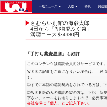
一般ニュース
人物
特集
興信
さむらい別館の海彦太郎
4日から「初物虎ふぐ祭」
満喫コースを4980円
「手打ち蕎麦昼膳」も好評
このコンテンツは購読会員向けサービスです
ＷＥＢの記事をご覧になりたい場合は、「経
す。
◎すでに本誌の購読契約をされている方は、
◎ＷＥＢ版のみの購読希望の方は、下記「新
下さい。メールをお送りしますので、必要事
会社名欄に「個人」とご記入下さい。