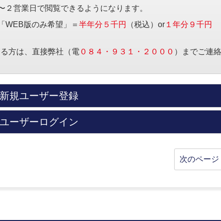
〜２営業日で閲覧できるようになります。
「WEB版のみ希望」＝
半年分５千円
（税込）or
１年分９千円
する方は、直接弊社（電
０８４・９３１・２０００
）までご連
新規ユーザー登録
ユーザーログイン
次のページ 