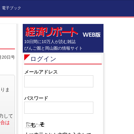
電子ブック
10日間に10万人が読む雑誌
びんご圏と岡山圏の情報サイト
月20日号
ログイン
メールアドレス
なりま
パスワード
力して
場合は