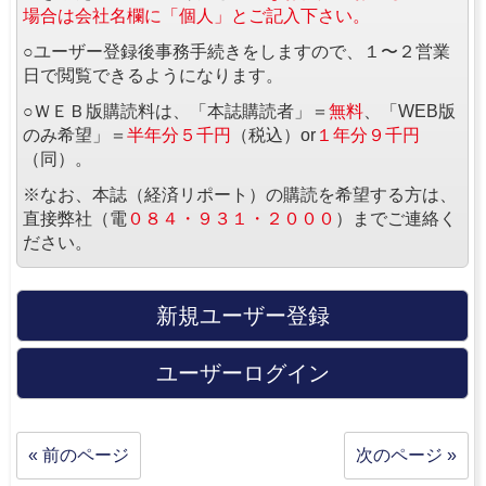
場合は会社名欄に「個人」とご記入下さい。
○ユーザー登録後事務手続きをしますので、１〜２営業
日で閲覧できるようになります。
○ＷＥＢ版購読料は、「本誌購読者」＝
無料
、「WEB版
のみ希望」＝
半年分５千円
（税込）or
１年分９千円
（同）。
※なお、本誌（経済リポート）の購読を希望する方は、
直接弊社（電
０８４・９３１・２０００
）までご連絡く
ださい。
新規ユーザー登録
ユーザーログイン
« 前のページ
次のページ »