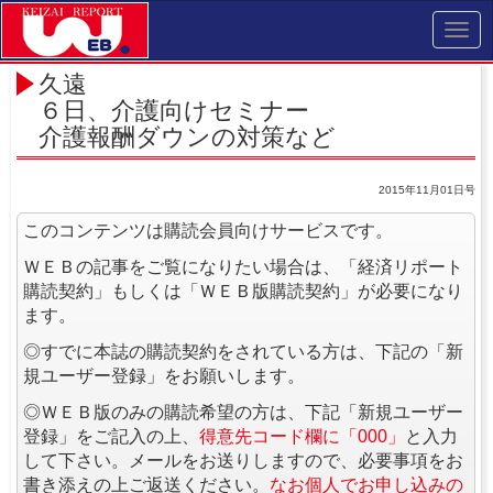
Toggl
navig
久遠
６日、介護向けセミナー
介護報酬ダウンの対策など
2015年11月01日号
このコンテンツは購読会員向けサービスです。
ＷＥＢの記事をご覧になりたい場合は、「経済リポート
購読契約」もしくは「ＷＥＢ版購読契約」が必要になり
ます。
◎すでに本誌の購読契約をされている方は、下記の「新
規ユーザー登録」をお願いします。
◎ＷＥＢ版のみの購読希望の方は、下記「新規ユーザー
登録」をご記入の上、
得意先コード欄に「000」
と入力
して下さい。メールをお送りしますので、必要事項をお
書き添えの上ご返送ください。
なお個人でお申し込みの