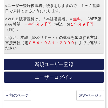
○ユーザー登録後事務手続きをしますので、１〜２営業
日で閲覧できるようになります。
○ＷＥＢ版購読料は、「本誌購読者」＝
無料
、「WEB版
のみ希望」＝
半年分５千円
（税込）or
１年分９千円
（同）。
※なお、本誌（経済リポート）の購読を希望する方は、
直接弊社（電
０８４・９３１・２０００
）までご連絡く
ださい。
新規ユーザー登録
ユーザーログイン
« 前のページ
次のページ »