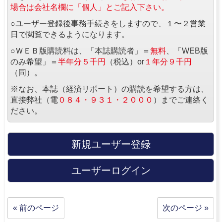
場合は会社名欄に「個人」とご記入下さい。
○ユーザー登録後事務手続きをしますので、１〜２営業
日で閲覧できるようになります。
○ＷＥＢ版購読料は、「本誌購読者」＝
無料
、「WEB版
のみ希望」＝
半年分５千円
（税込）or
１年分９千円
（同）。
※なお、本誌（経済リポート）の購読を希望する方は、
直接弊社（電
０８４・９３１・２０００
）までご連絡く
ださい。
新規ユーザー登録
ユーザーログイン
« 前のページ
次のページ »