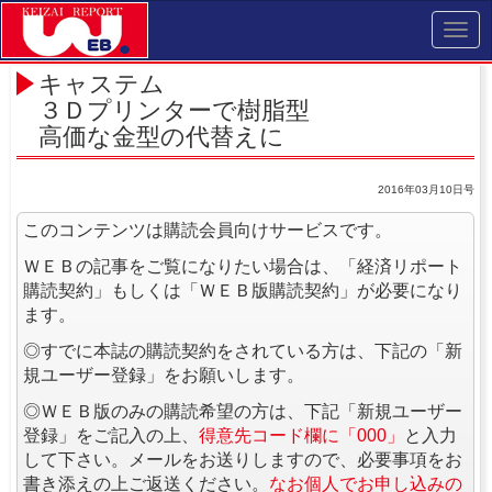
Toggl
navig
キャステム
３Ｄプリンターで樹脂型
高価な金型の代替えに
2016年03月10日号
このコンテンツは購読会員向けサービスです。
ＷＥＢの記事をご覧になりたい場合は、「経済リポート
購読契約」もしくは「ＷＥＢ版購読契約」が必要になり
ます。
◎すでに本誌の購読契約をされている方は、下記の「新
規ユーザー登録」をお願いします。
◎ＷＥＢ版のみの購読希望の方は、下記「新規ユーザー
登録」をご記入の上、
得意先コード欄に「000」
と入力
して下さい。メールをお送りしますので、必要事項をお
書き添えの上ご返送ください。
なお個人でお申し込みの