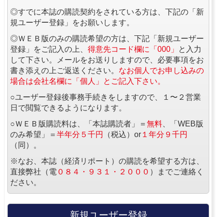
◎すでに本誌の購読契約をされている方は、下記の「新
規ユーザー登録」をお願いします。
◎ＷＥＢ版のみの購読希望の方は、下記「新規ユーザー
登録」をご記入の上、
得意先コード欄に「000」
と入力
して下さい。メールをお送りしますので、必要事項をお
書き添えの上ご返送ください。
なお個人でお申し込みの
場合は会社名欄に「個人」とご記入下さい。
○ユーザー登録後事務手続きをしますので、１〜２営業
日で閲覧できるようになります。
○ＷＥＢ版購読料は、「本誌購読者」＝
無料
、「WEB版
のみ希望」＝
半年分５千円
（税込）or
１年分９千円
（同）。
※なお、本誌（経済リポート）の購読を希望する方は、
直接弊社（電
０８４・９３１・２０００
）までご連絡く
ださい。
新規ユーザー登録