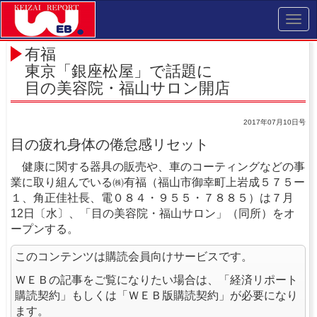
Toggl
navig
有福
東京「銀座松屋」で話題に
目の美容院・福山サロン開店
2017年07月10日号
目の疲れ身体の倦怠感リセット
健康に関する器具の販売や、車のコーティングなどの事
業に取り組んでいる㈱有福（福山市御幸町上岩成５７５ー
１、角正佳社長、電０８４・９５５・７８８５）は７月
12日〔水〕、「目の美容院・福山サロン」（同所）をオ
ープンする。
このコンテンツは購読会員向けサービスです。
ＷＥＢの記事をご覧になりたい場合は、「経済リポート
購読契約」もしくは「ＷＥＢ版購読契約」が必要になり
ます。