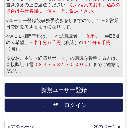
書き添えの上ご返送ください。
なお個人でお申し込みの
場合は会社名欄に「個人」とご記入下さい。
○ユーザー登録後事務手続きをしますので、１〜２営業
日で閲覧できるようになります。
○ＷＥＢ版購読料は、「本誌購読者」＝
無料
、「WEB版
のみ希望」＝
半年分５千円
（税込）or
１年分９千円
（同）。
※なお、本誌（経済リポート）の購読を希望する方は、
直接弊社（電
０８４・９３１・２０００
）までご連絡く
ださい。
新規ユーザー登録
ユーザーログイン
« 前のページ
次のページ »