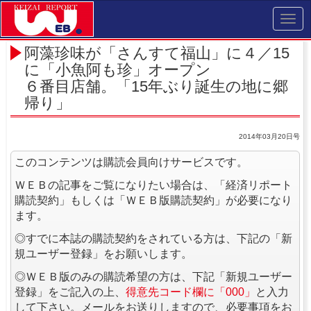
Toggl
navig
阿藻珍味が「さんすて福山」に４／15
に「小魚阿も珍」オープン
６番目店舗。「15年ぶり誕生の地に郷
帰り」
2014年03月20日号
このコンテンツは購読会員向けサービスです。
ＷＥＢの記事をご覧になりたい場合は、「経済リポート
購読契約」もしくは「ＷＥＢ版購読契約」が必要になり
ます。
◎すでに本誌の購読契約をされている方は、下記の「新
規ユーザー登録」をお願いします。
◎ＷＥＢ版のみの購読希望の方は、下記「新規ユーザー
登録」をご記入の上、
得意先コード欄に「000」
と入力
して下さい。メールをお送りしますので、必要事項をお