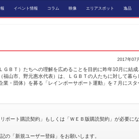
情報
イベント情報
コラム
映像
エリアスポット
逸品
2017年07
ＧＢＴ）たちへの理解を広めることを目的に昨年10月に結成
（福山市、野元惠水代表）は、ＬＧＢＴの人たちに対して暮ら
企業・団体）を募る「レインボーサポート運動」を７月にスタ
。
済リポート購読契約」もしくは「ＷＥＢ版購読契約」が必要に
下記の「新規ユーザー登録」をお願いします。