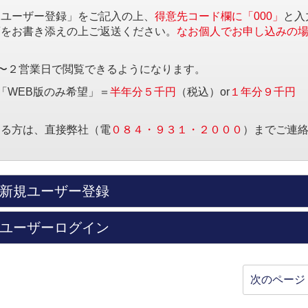
規ユーザー登録」をご記入の上、
得意先コード欄に「000」
と入
項をお書き添えの上ご返送ください。
なお個人でお申し込みの
〜２営業日で閲覧できるようになります。
「WEB版のみ希望」＝
半年分５千円
（税込）or
１年分９千円
する方は、直接弊社（電
０８４・９３１・２０００
）までご連
新規ユーザー登録
ユーザーログイン
次のページ 