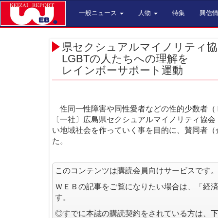
一般ニュース
人物
特集
興信
県セクシュアルマイノリティ協
LGBTの人たちへの理解を
レインボーサポート運動
性同一性障害や同性愛者などの性的少数者（Ｌ
〔一社〕広島県セクシュアルマイノリティ協会
い地域社会を作っていく事を目的に、賛同者（
た。
このコンテンツは購読会員向けサービスです
ＷＥＢの記事をご覧になりたい場合は、「経
す。
◎すでに本誌の購読契約をされている方は、