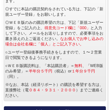
ます。
◎すでに本誌の購読契約をされている方は、下記の「新
規ユーザー登録」をお願いします。
◎ＷＥＢ版のみの購読希望の方は、下記「新規ユーザー
登録」をご記入の上、
得意先コード欄に「000」
と入力
して下さい。メールをお送りしますので、必要事項をお
書き添えの上ご返送ください。
なお個人でお申し込みの
場合は会社名欄に「個人」とご記入下さい。
○ユーザー登録後事務手続きをしますので、１〜２営業
日で閲覧できるようになります。
○ＷＥＢ版購読料は、「本誌購読者」＝
無料
、「WEB版
のみ希望」＝
半年分５千円
（税込）or
１年分９千円
（同）。
※なお、本誌（経済リポート）の購読を希望する方は、
直接弊社（電
０８４・９３１・２０００
）までご連絡く
ださい。