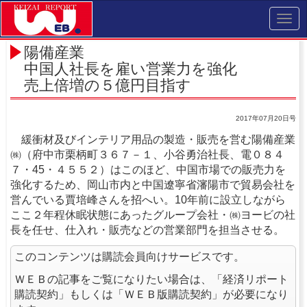
Toggl
navig
陽備産業
中国人社長を雇い営業力を強化
売上倍増の５億円目指す
2017年07月20日号
緩衝材及びインテリア用品の製造・販売を営む陽備産業
㈱（府中市栗柄町３６７－１、小谷勇治社長、電０８４
７・45・４５５２）はこのほど、中国市場での販売力を
強化するため、岡山市内と中国遼寧省瀋陽市で貿易会社を
営んでいる賈培峰さんを招へい。10年前に設立しながら
ここ２年程休眠状態にあったグループ会社・㈱ヨービの社
長を任せ、仕入れ・販売などの営業部門を担当させる。
このコンテンツは購読会員向けサービスです。
ＷＥＢの記事をご覧になりたい場合は、「経済リポート
購読契約」もしくは「ＷＥＢ版購読契約」が必要になり