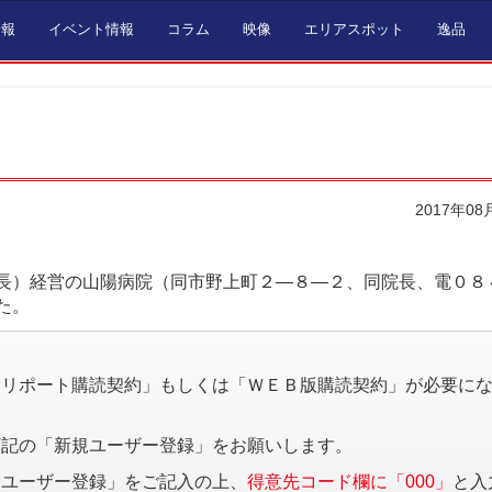
情報
イベント情報
コラム
映像
エリアスポット
逸品
2017年08
長）経営の山陽病院（同市野上町２―８―２、同院長、電０８
た。
。
済リポート購読契約」もしくは「ＷＥＢ版購読契約」が必要に
下記の「新規ユーザー登録」をお願いします。
規ユーザー登録」をご記入の上、
得意先コード欄に「000」
と入