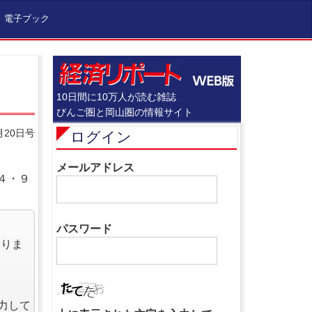
電子ブック
10日間に10万人が読む雑誌
びんご圏と岡山圏の情報サイト
月20日号
ログイン
メールアドレス
４・９
パスワード
なりま
力して