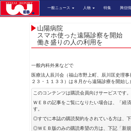
一般ニュース
人物
特集
興信
山陽病院
スマホ使った遠隔診察を開始
働き盛りの人の利用を
一般内科外来などで
医療法人辰川会（福山市野上町、辰川匡史理事
２３・１１３３）は８月から遠隔診療を開始し
このコンテンツは購読会員向けサービスです
ＷＥＢの記事をご覧になりたい場合は、「経
す。
◎すでに本誌の購読契約をされている方は、
◎ＷＥＢ版のみの購読希望の方は、下記「新