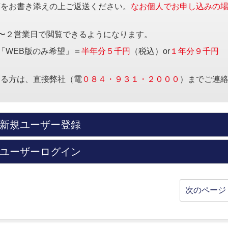
項をお書き添えの上ご返送ください。
なお個人でお申し込みの
〜２営業日で閲覧できるようになります。
「WEB版のみ希望」＝
半年分５千円
（税込）or
１年分９千円
する方は、直接弊社（電
０８４・９３１・２０００
）までご連
新規ユーザー登録
ユーザーログイン
次のページ 