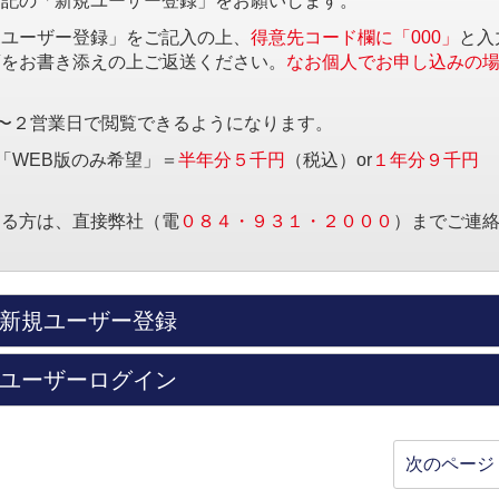
下記の「新規ユーザー登録」をお願いします。
規ユーザー登録」をご記入の上、
得意先コード欄に「000」
と入
項をお書き添えの上ご返送ください。
なお個人でお申し込みの
〜２営業日で閲覧できるようになります。
「WEB版のみ希望」＝
半年分５千円
（税込）or
１年分９千円
する方は、直接弊社（電
０８４・９３１・２０００
）までご連
新規ユーザー登録
ユーザーログイン
次のページ 