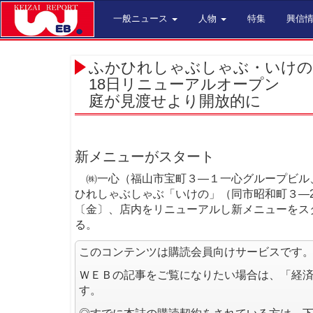
一般ニュース
人物
特集
興信
ふかひれしゃぶしゃぶ・いけの
18日リニューアルオープン
庭が見渡せより開放的に
新メニューがスタート
㈱一心（福山市宝町３―１一心グループビル
ひれしゃぶしゃぶ「いけの」（同市昭和町３―2
〔金〕、店内をリニューアルし新メニューをスタ
る。
このコンテンツは購読会員向けサービスです
ＷＥＢの記事をご覧になりたい場合は、「経
す。