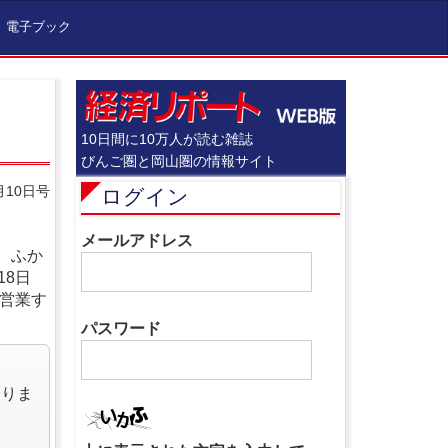
電子ブック
10日間に10万人が読む雑誌
びんご圏と岡山圏の情報サイト
月10日号
ログイン
メールアドレス
、ふか
18日
ら営業す
パスワード
なりま