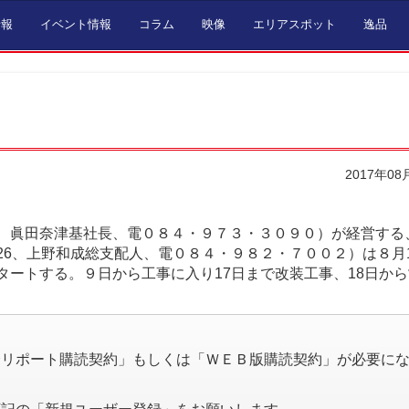
情報
イベント情報
コラム
映像
エリアスポット
逸品
2017年08
、眞田奈津基社長、電０８４・９７３・３０９０）が経営する
6、上野和成総支配人、電０８４・９８２・７００２）は８月
ートする。９日から工事に入り17日まで改装工事、18日か
。
済リポート購読契約」もしくは「ＷＥＢ版購読契約」が必要に