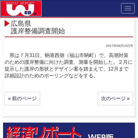
Toggl
navig
広島県
護岸整備調査開始
2017年08月10日号
県は７月31日、鞆港西側（福山市鞆町）で、高潮対策
のための護岸整備に向けた調査、測量を開始した。２月に
提示した護岸の形状とデザイン案を踏まえて、12月まで
詳細設計のためのボーリングなどをする。
« 前のページ
次のページ »