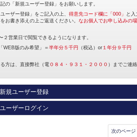
下記の「新規ユーザー登録」をお願いします。
規ユーザー登録」をご記入の上、
得意先コード欄に「000」
と入
項をお書き添えの上ご返送ください。
なお個人でお申し込みの
〜２営業日で閲覧できるようになります。
「WEB版のみ希望」＝
半年分５千円
（税込）or
１年分９千円
する方は、直接弊社（電
０８４・９３１・２０００
）までご連
新規ユーザー登録
ユーザーログイン
次のページ 