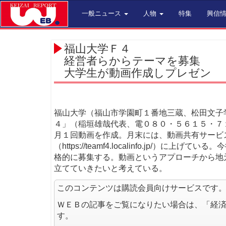
一般ニュース
人物
特集
興信
福山大学Ｆ４
経営者らからテーマを募集
大学生が動画作成しプレゼン
福山大学（福山市学園町１番地三蔵、松田文子
４」（稲垣雄哉代表、電０８０・５６１５・７
月１回動画を作成。月末には、動画共有サービ
（https://teamf4.localinfo.jp
格的に募集する。動画というアプローチから地
立てていきたいと考えている。
このコンテンツは購読会員向けサービスです
ＷＥＢの記事をご覧になりたい場合は、「経
す。