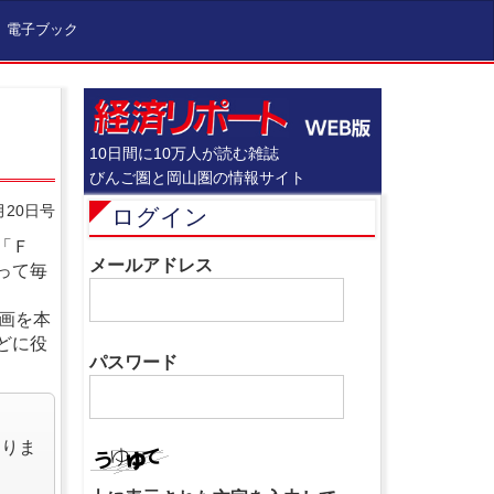
電子ブック
10日間に10万人が読む雑誌
びんご圏と岡山圏の情報サイト
月20日号
ログイン
「Ｆ
メールアドレス
って毎
動画を本
どに役
パスワード
なりま