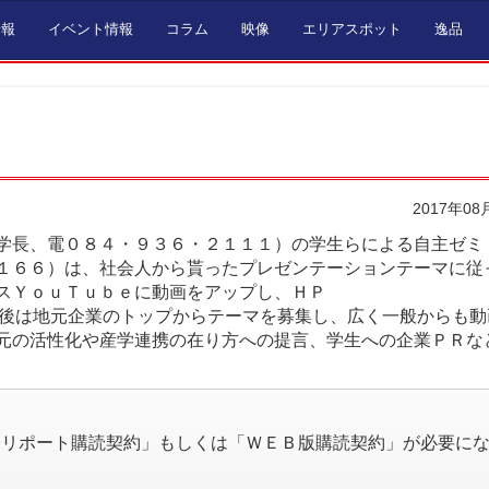
情報
イベント情報
コラム
映像
エリアスポット
逸品
2017年08
学長、電０８４・９３６・２１１１）の学生らによる自主ゼミ
１６６）は、社会人から貰ったプレゼンテーションテーマに従
スＹｏｕＴｕｂｅに動画をアップし、ＨＰ
/）に上げている。今後は地元企業のトップからテーマを募集し、広く一般からも
元の活性化や産学連携の在り方への提言、学生への企業ＰＲな
。
済リポート購読契約」もしくは「ＷＥＢ版購読契約」が必要に