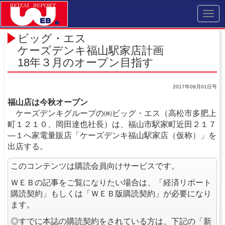
Toggl
navig
ビッグ・エス
ケーズデンキ福山駅家店計画
18年３月のオープン目指す
2017年09月01日号
福山店は今秋オープン
ケーズデンキグループの㈱ビッグ・エス（高松市多肥上
町１２１０、岡田達也社長）は、福山市駅家町近田２１７
―１へ家電量販店「ケーズデンキ福山駅家店（仮称）」を
出店する。
このコンテンツは購読会員向けサービスです。
ＷＥＢの記事をご覧になりたい場合は、「経済リポート
購読契約」もしくは「ＷＥＢ版購読契約」が必要になり
ます。
◎すでに本誌の購読契約をされている方は、下記の「新