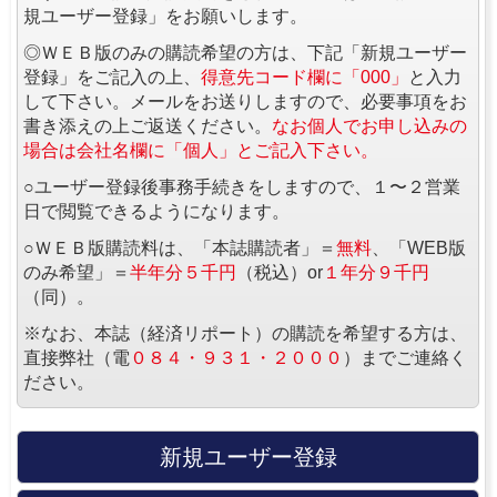
規ユーザー登録」をお願いします。
◎ＷＥＢ版のみの購読希望の方は、下記「新規ユーザー
登録」をご記入の上、
得意先コード欄に「000」
と入力
して下さい。メールをお送りしますので、必要事項をお
書き添えの上ご返送ください。
なお個人でお申し込みの
場合は会社名欄に「個人」とご記入下さい。
○ユーザー登録後事務手続きをしますので、１〜２営業
日で閲覧できるようになります。
○ＷＥＢ版購読料は、「本誌購読者」＝
無料
、「WEB版
のみ希望」＝
半年分５千円
（税込）or
１年分９千円
（同）。
※なお、本誌（経済リポート）の購読を希望する方は、
直接弊社（電
０８４・９３１・２０００
）までご連絡く
ださい。
新規ユーザー登録