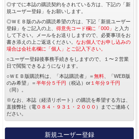
◎すでに本誌の購読契約をされている方は、下記の「新
規ユーザー登録」をお願いします。
◎ＷＥＢ版のみの購読希望の方は、下記「新規ユーザー
登録」をご記入の上、
得意先コード欄に「000」
と入力
して下さい。メールをお送りしますので、必要事項をお
書き添えの上ご返送ください。
なお個人でお申し込みの
場合は会社名欄に「個人」とご記入下さい。
○ユーザー登録後事務手続きをしますので、１〜２営業
日で閲覧できるようになります。
○ＷＥＢ版購読料は、「本誌購読者」＝
無料
、「WEB版
のみ希望」＝
半年分５千円
（税込）or
１年分９千円
（同）。
※なお、本誌（経済リポート）の購読を希望する方は、
直接弊社（電
０８４・９３１・２０００
）までご連絡く
ださい。
新規ユーザー登録