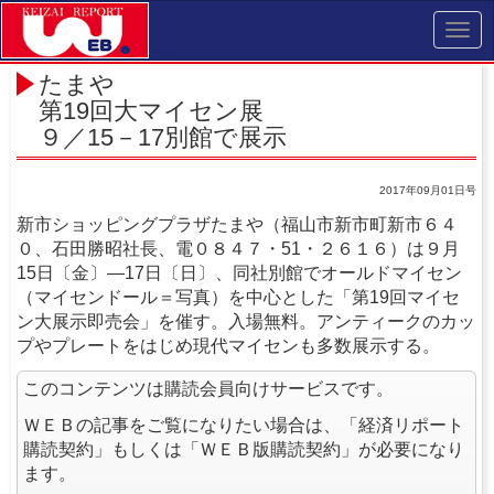
Toggl
navig
たまや
第19回大マイセン展
９／15－17別館で展示
2017年09月01日号
新市ショッピングプラザたまや（福山市新市町新市６４
０、石田勝昭社長、電０８４７・51・２６１６）は９月
15日〔金〕―17日〔日〕、同社別館でオールドマイセン
（マイセンドール＝写真）を中心とした「第19回マイセ
ン大展示即売会」を催す。入場無料。アンティークのカッ
プやプレートをはじめ現代マイセンも多数展示する。
このコンテンツは購読会員向けサービスです。
ＷＥＢの記事をご覧になりたい場合は、「経済リポート
購読契約」もしくは「ＷＥＢ版購読契約」が必要になり
ます。