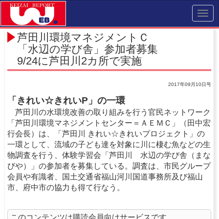
Toggl
navig
芦田川環境マネジメントＣ
「水辺の学び舎」参加者募集
9/24に芦田川2カ所で実施
2017年09月10日号
「きれい☆きれいP」の一環
芦田川の水環境改善の取り組みを行う官民ネットワーク
「芦田川環境マネジメントセンター＝ＡＥＭＣ」（田中宏
行会長）は、「芦田川 きれい☆きれいプロジェクト」の
一環として、流域の子ども達を対象に川に棲む魚などの生
物調査を行う、体験学習会「芦田川 水辺の学び舎（まな
びや）」の参加者を募集している。調査は、市民グループ
会員や有識者、国土交通省福山河川国道事務所及び福山
市、府中市の協力も得て行なう。
このコンテンツは購読会員向けサービスです。