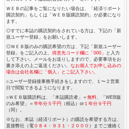
ＷＥＢの記事をご覧になりたい場合は、「経済リポート
購読契約」もしくは「ＷＥＢ版購読契約」が必要になり
ます。
◎すでに本誌の購読契約をされている方は、下記の「新
規ユーザー登録」をお願いします。
◎ＷＥＢ版のみの購読希望の方は、下記「新規ユーザー
登録」をご記入の上、
得意先コード欄に「000」
と入力
して下さい。メールをお送りしますので、必要事項をお
書き添えの上ご返送ください。
なお個人でお申し込みの
場合は会社名欄に「個人」とご記入下さい。
○ユーザー登録後事務手続きをしますので、１〜２営業
日で閲覧できるようになります。
○ＷＥＢ版購読料は、「本誌購読者」＝
無料
、「WEB版
のみ希望」＝
半年分５千円
（税込）or
１年分９千円
（同）。
※なお、本誌（経済リポート）の購読を希望する方は、
直接弊社（電
０８４・９３１・２０００
）までご連絡く