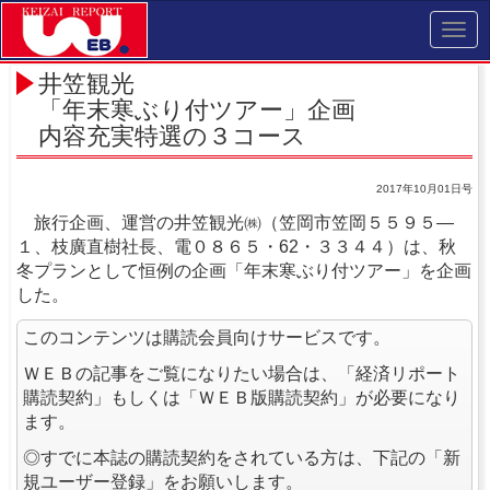
Toggl
navig
井笠観光
「年末寒ぶり付ツアー」企画
内容充実特選の３コース
2017年10月01日号
旅行企画、運営の井笠観光㈱（笠岡市笠岡５５９５―
１、枝廣直樹社長、電０８６５・62・３３４４）は、秋
冬プランとして恒例の企画「年末寒ぶり付ツアー」を企画
した。
このコンテンツは購読会員向けサービスです。
ＷＥＢの記事をご覧になりたい場合は、「経済リポート
購読契約」もしくは「ＷＥＢ版購読契約」が必要になり
ます。
◎すでに本誌の購読契約をされている方は、下記の「新
規ユーザー登録」をお願いします。