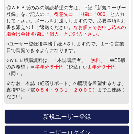
◎ＷＥＢ版のみの購読希望の方は、下記「新規ユーザー
登録」をご記入の上、
得意先コード欄に「000」
と入力
して下さい。メールをお送りしますので、必要事項をお
書き添えの上ご返送ください。
なお個人でお申し込みの
場合は会社名欄に「個人」とご記入下さい。
○ユーザー登録後事務手続きをしますので、１〜２営業
日で閲覧できるようになります。
○ＷＥＢ版購読料は、「本誌購読者」＝
無料
、「WEB版
のみ希望」＝
半年分５千円
（税込）or
１年分９千円
（同）。
※なお、本誌（経済リポート）の購読を希望する方は、
直接弊社（電
０８４・９３１・２０００
）までご連絡く
ださい。
新規ユーザー登録
ユーザーログイン