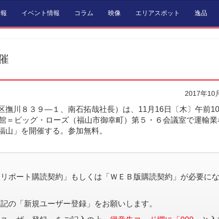
情報
イベント情報
コラム
映像
エリアスポット
逸品
催
2017年10
撫川８３９―１、南石拓哉社長）は、11月16日〔木〕午前10
流館＝ビッグ・ローズ（福山市御幸町）第５・６会議室で運輸業
福山」を開催する。参加無料。
。
済リポート購読契約」もしくは「ＷＥＢ版購読契約」が必要に
下記の「新規ユーザー登録」をお願いします。