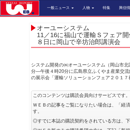
一般ニュース
人物
特集
興信
オーユーシステム
11／16に福山で運輸Ｓフェア開
８日に岡山で辛坊治郎講演会
システム開発の㈱オーユーシステム（岡山市北区
分―午後４時20分に広島県立ふくやま産業交
の展示会「運輸ソリューションフェア２０１７
このコンテンツは購読会員向けサービスです
ＷＥＢの記事をご覧になりたい場合は、「経
す。
◎すでに本誌の購読契約をされている方は、