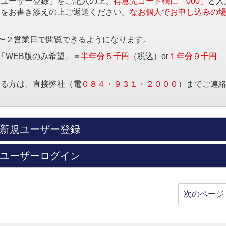
規ユーザー登録」をご記入の上、
得意先コード欄に「000」
と入
項をお書き添えの上ご返送ください。
なお個人でお申し込みの
〜２営業日で閲覧できるようになります。
「WEB版のみ希望」＝
半年分５千円
（税込）or
１年分９千円
する方は、直接弊社（電
０８４・９３１・２０００
）までご連
新規ユーザー登録
ユーザーログイン
次のページ 