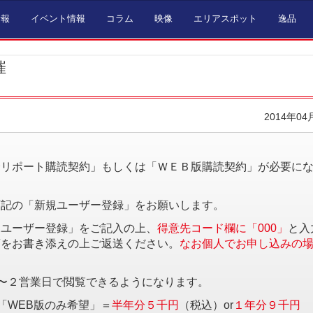
情報
イベント情報
コラム
映像
エリアスポット
逸品
催
2014年04
。
済リポート購読契約」もしくは「ＷＥＢ版購読契約」が必要に
下記の「新規ユーザー登録」をお願いします。
規ユーザー登録」をご記入の上、
得意先コード欄に「000」
と入
項をお書き添えの上ご返送ください。
なお個人でお申し込みの
〜２営業日で閲覧できるようになります。
「WEB版のみ希望」＝
半年分５千円
（税込）or
１年分９千円