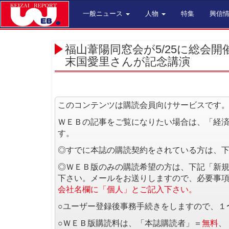
一般ニュース
人物
特集
興信
福山葦陽同窓会が5/25に総会開
末国愛里さんが記念講演
このコンテンツは購読会員向けサービスです
ＷＥＢの記事をご覧になりたい場合は、「経
す。
◎すでに本誌の購読契約をされている方は、
◎ＷＥＢ版のみの購読希望の方は、下記「新
下さい。メールをお送りしますので、必要事
会社名欄に「個人」とご記入下さい。
○ユーザー登録後事務手続きをしますので、１
○ＷＥＢ版購読料は、「本誌購読者」＝
無料
、