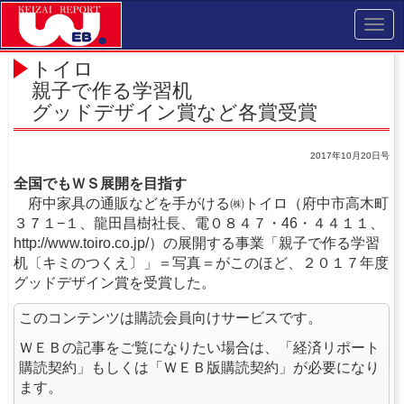
Toggl
navig
トイロ
親子で作る学習机
グッドデザイン賞など各賞受賞
2017年10月20日号
全国でもＷＳ展開を目指す
府中家具の通販などを手がける㈱トイロ（府中市高木町
３７１−１、龍田昌樹社長、電０８４７・46・４４１１、
http://www.toiro.co.jp/）の展開する事業「親子で作る学習
机〔キミのつくえ〕」＝写真＝がこのほど、２０１７年度
グッドデザイン賞を受賞した。
このコンテンツは購読会員向けサービスです。
ＷＥＢの記事をご覧になりたい場合は、「経済リポート
購読契約」もしくは「ＷＥＢ版購読契約」が必要になり
ます。