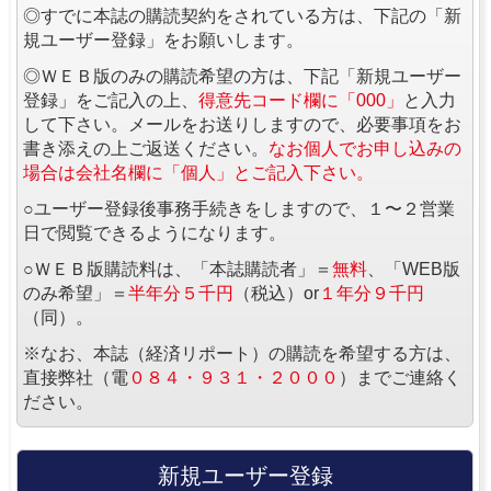
◎すでに本誌の購読契約をされている方は、下記の「新
規ユーザー登録」をお願いします。
◎ＷＥＢ版のみの購読希望の方は、下記「新規ユーザー
登録」をご記入の上、
得意先コード欄に「000」
と入力
して下さい。メールをお送りしますので、必要事項をお
書き添えの上ご返送ください。
なお個人でお申し込みの
場合は会社名欄に「個人」とご記入下さい。
○ユーザー登録後事務手続きをしますので、１〜２営業
日で閲覧できるようになります。
○ＷＥＢ版購読料は、「本誌購読者」＝
無料
、「WEB版
のみ希望」＝
半年分５千円
（税込）or
１年分９千円
（同）。
※なお、本誌（経済リポート）の購読を希望する方は、
直接弊社（電
０８４・９３１・２０００
）までご連絡く
ださい。
新規ユーザー登録