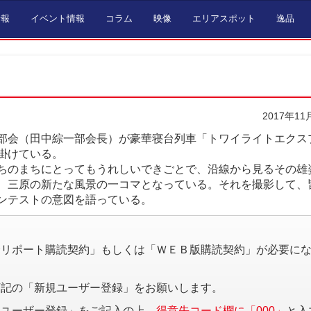
情報
イベント情報
コラム
映像
エリアスポット
逸品
2017年11
部会（田中綜一部会長）が豪華寝台列車「トワイライトエクス
掛けている。
ちのまちにとってもうれしいできごとで、沿線から見るその雄
、三原の新たな風景の一コマとなっている。それを撮影して、
ンテストの意図を語っている。
。
済リポート購読契約」もしくは「ＷＥＢ版購読契約」が必要に
下記の「新規ユーザー登録」をお願いします。
規ユーザー登録」をご記入の上、
得意先コード欄に「000」
と入