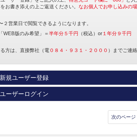
項をお書き添えの上ご返送ください。
なお個人でお申し込みの
〜２営業日で閲覧できるようになります。
「WEB版のみ希望」＝
半年分５千円
（税込）or
１年分９千円
する方は、直接弊社（電
０８４・９３１・２０００
）までご連
新規ユーザー登録
ユーザーログイン
次のページ 