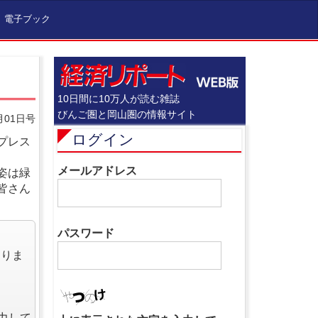
電子ブック
10日間に10万人が読む雑誌
びんご圏と岡山圏の情報サイト
月01日号
ログイン
プレス
メールアドレス
姿は緑
皆さん
パスワード
なりま
力して