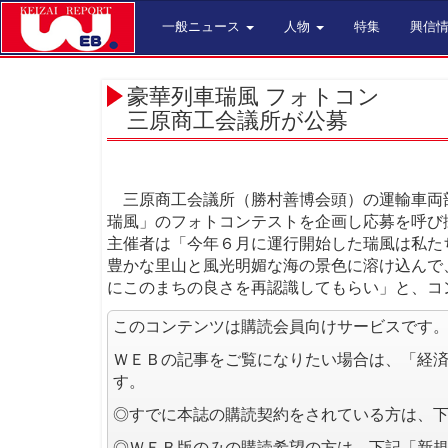
一般ニュース
人物
特集
興信
豪華列車瑞風 フォトコン
三原商工会議所が公募
三原商工会議所（勝村善博会頭）の運輸車両
瑞風」のフォトコンテストを企画し応募を呼び
主催者は「今年６月に運行開始した瑞風は私た
豊かな里山と風光明媚な海の景色に溶け込んで
にこのまちの良さを再認識してもらい」と、コ
このコンテンツは購読会員向けサービスです
ＷＥＢの記事をご覧になりたい場合は、「経
す。
◎すでに本誌の購読契約をされている方は、
◎ＷＥＢ版のみの購読希望の方は、下記「新