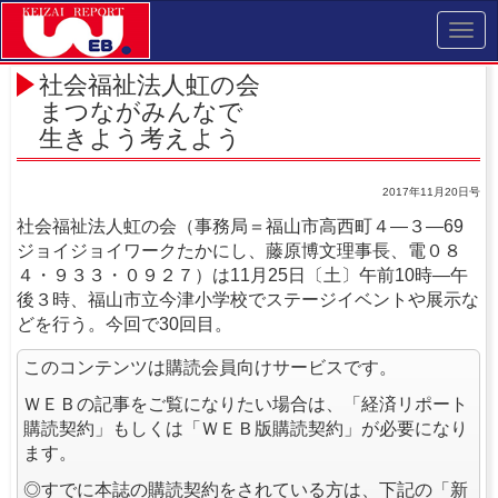
Toggl
navig
社会福祉法人虹の会
まつながみんなで
生きよう考えよう
2017年11月20日号
社会福祉法人虹の会（事務局＝福山市高西町４―３―69
ジョイジョイワークたかにし、藤原博文理事長、電０８
４・９３３・０９２７）は11月25日〔土〕午前10時―午
後３時、福山市立今津小学校でステージイベントや展示な
どを行う。今回で30回目。
このコンテンツは購読会員向けサービスです。
ＷＥＢの記事をご覧になりたい場合は、「経済リポート
購読契約」もしくは「ＷＥＢ版購読契約」が必要になり
ます。
◎すでに本誌の購読契約をされている方は、下記の「新