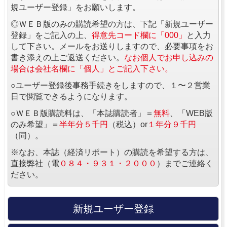
規ユーザー登録」をお願いします。
◎ＷＥＢ版のみの購読希望の方は、下記「新規ユーザー
登録」をご記入の上、
得意先コード欄に「000」
と入力
して下さい。メールをお送りしますので、必要事項をお
書き添えの上ご返送ください。
なお個人でお申し込みの
場合は会社名欄に「個人」とご記入下さい。
○ユーザー登録後事務手続きをしますので、１〜２営業
日で閲覧できるようになります。
○ＷＥＢ版購読料は、「本誌購読者」＝
無料
、「WEB版
のみ希望」＝
半年分５千円
（税込）or
１年分９千円
（同）。
※なお、本誌（経済リポート）の購読を希望する方は、
直接弊社（電
０８４・９３１・２０００
）までご連絡く
ださい。
新規ユーザー登録