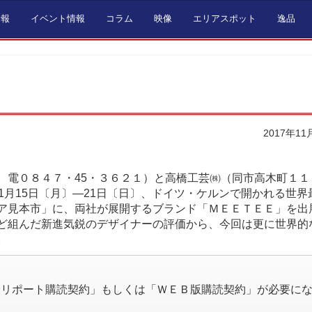
情報
イベント情報
コラム
映像
エリアスポット
逸品
2017年11
電０８４７・45・３６２１）と高橋工芸㈱（同市高木町１１
1月15日〔月〕―21日〔日〕、ドイツ・ケルンで開かれる世界
ア見本市」に、両社が展開するブランド「ＭＥＥＴＥＥ」を出
ど組んだ新進気鋭のデザイナーの評価から、今回は更に世界的
。
。
済リポート購読契約」もしくは「ＷＥＢ版購読契約」が必要に