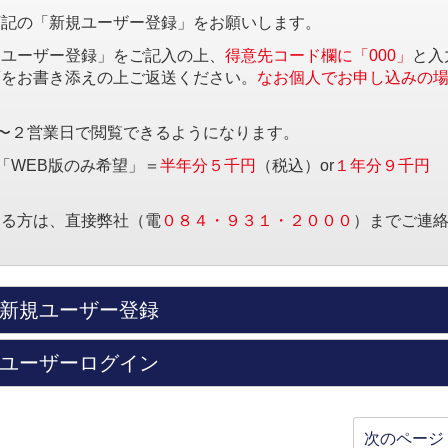
下記の「新規ユーザー登録」をお願いします。
規ユーザー登録」をご記入の上、
得意先コード欄に「000」
と入
項をお書き添えの上ご返送ください。
なお個人でお申し込みの
〜２営業日で閲覧できるようになります。
「WEB版のみ希望」＝
半年分５千円
（税込）or
１年分９千円
する方は、直接弊社（電
０８４・９３１・２０００
）までご連
新規ユーザー登録
ユーザーログイン
次のページ 