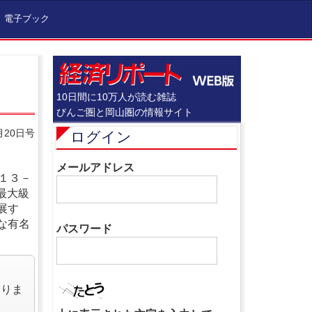
電子ブック
10日間に10万人が読む雑誌
びんご圏と岡山圏の情報サイト
月20日号
ログイン
メールアドレス
１３－
最大級
展す
な有名
パスワード
なりま