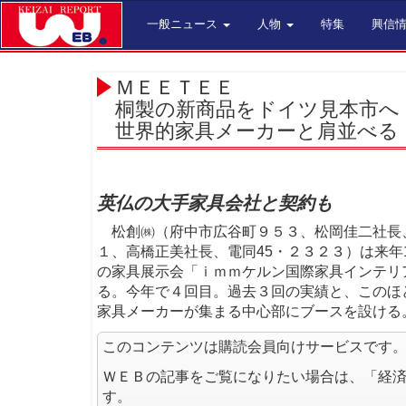
一般ニュース
人物
特集
興信
ＭＥＥＴＥＥ
桐製の新商品をドイツ見本市へ
世界的家具メーカーと肩並べる
英仏の大手家具会社と契約も
松創㈱（府中市広谷町９５３、松岡佳二社長、
１、高橋正美社長、電同45・２３２３）は来年
の家具展示会「ｉｍｍケルン国際家具インテリ
る。今年で４回目。過去３回の実績と、このほ
家具メーカーが集まる中心部にブースを設ける
このコンテンツは購読会員向けサービスです
ＷＥＢの記事をご覧になりたい場合は、「経
す。