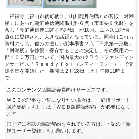
福禅寺（福山市鞆町鞆２、山川龍舟住職）の客殿「対潮
楼」にあった朝鮮通信使関係史料６点（市重要文化財）を
含む「朝鮮通信使に関する記録」が10月、ユネスコ記憶
遺産に登録され、大きな話題となっている。同寺はこれら
資料のうち、傷みの激しい紙本墨書２点「日東第一形勝」
「對潮楼」を修復・保存することに決定し、その費用の一
部１５０万円について、国内最大のクラウドファンディン
グサービス「Ｒｅａｄｙｆｏｒ（レディーフォー）」で支
援募集を開始した。期間は２月28日〔水〕午後11時ま
で。
このコンテンツは購読会員向けサービスです。
ＷＥＢの記事をご覧になりたい場合は、「経済リポート
購読契約」もしくは「ＷＥＢ版購読契約」が必要になり
ます。
◎すでに本誌の購読契約をされている方は、下記の「新
規ユーザー登録」をお願いします。