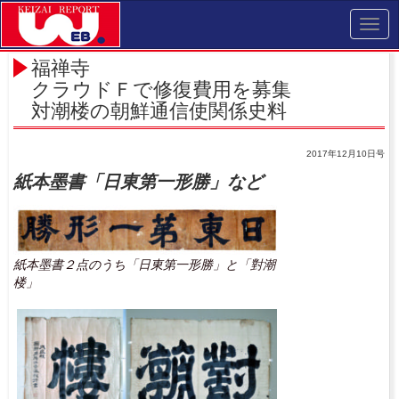
Toggl
navig
福禅寺
クラウドＦで修復費用を募集
対潮楼の朝鮮通信使関係史料
2017年12月10日号
紙本墨書「日東第一形勝」など
紙本墨書２点のうち「日東第一形勝」と「對潮
楼」