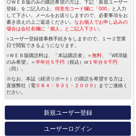
◎ＷＥＢ版のみの購読希望の方は、下記「新規ユーザー
登録」をご記入の上、
得意先コード欄に「000」
と入力
して下さい。メールをお送りしますので、必要事項をお
書き添えの上ご返送ください。
なお個人でお申し込みの
場合は会社名欄に「個人」とご記入下さい。
○ユーザー登録後事務手続きをしますので、１〜２営業
日で閲覧できるようになります。
○ＷＥＢ版購読料は、「本誌購読者」＝
無料
、「WEB版
のみ希望」＝
半年分５千円
（税込）or
１年分９千円
（同）。
※なお、本誌（経済リポート）の購読を希望する方は、
直接弊社（電
０８４・９３１・２０００
）までご連絡く
ださい。
新規ユーザー登録
ユーザーログイン