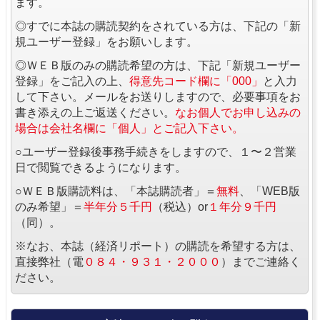
ます。
◎すでに本誌の購読契約をされている方は、下記の「新
規ユーザー登録」をお願いします。
◎ＷＥＢ版のみの購読希望の方は、下記「新規ユーザー
登録」をご記入の上、
得意先コード欄に「000」
と入力
して下さい。メールをお送りしますので、必要事項をお
書き添えの上ご返送ください。
なお個人でお申し込みの
場合は会社名欄に「個人」とご記入下さい。
○ユーザー登録後事務手続きをしますので、１〜２営業
日で閲覧できるようになります。
○ＷＥＢ版購読料は、「本誌購読者」＝
無料
、「WEB版
のみ希望」＝
半年分５千円
（税込）or
１年分９千円
（同）。
※なお、本誌（経済リポート）の購読を希望する方は、
直接弊社（電
０８４・９３１・２０００
）までご連絡く
ださい。