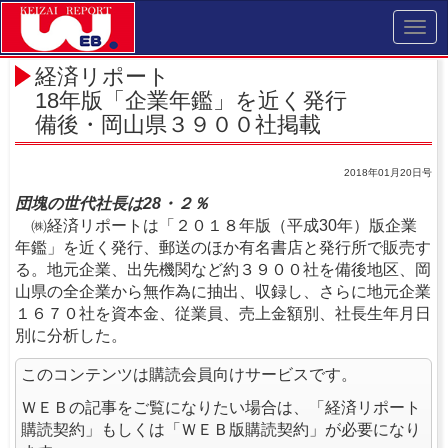
Toggl
navig
経済リポート
18年版「企業年鑑」を近く発行
備後・岡山県３９００社掲載
2018年01月20日号
団塊の世代社長は28・２％
㈱経済リポートは「２０１８年版（平成30年）版企業
年鑑」を近く発行、郵送のほか有名書店と発行所で販売す
る。地元企業、出先機関など約３９００社を備後地区、岡
山県の全企業から無作為に抽出、収録し、さらに地元企業
１６７０社を資本金、従業員、売上金額別、社長生年月日
別に分析した。
このコンテンツは購読会員向けサービスです。
ＷＥＢの記事をご覧になりたい場合は、「経済リポート
購読契約」もしくは「ＷＥＢ版購読契約」が必要になり