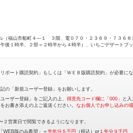
ル（福山市船町４―１ ３階、電０７０・２３６９・７３６８
から午後１時半、２部＝２時半から４時半）、いちごデザートブ
。
済リポート購読契約」もしくは「ＷＥＢ版購読契約」が必要に
下記の「新規ユーザー登録」をお願いします。
規ユーザー登録」をご記入の上、
得意先コード欄に「000」
と入
項をお書き添えの上ご返送ください。
なお個人でお申し込みの
〜２営業日で閲覧できるようになります。
「WEB版のみ希望」＝
半年分５千円
（税込）or
１年分９千円