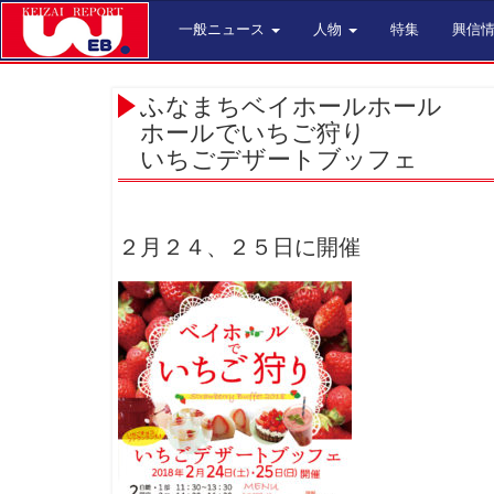
一般ニュース
人物
特集
興信
ふなまちベイホールホール
ホールでいちご狩り
いちごデザートブッフェ
２月２４、２５日に開催