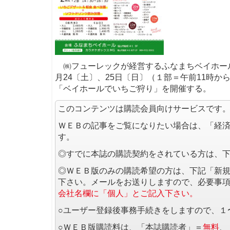
㈱フューレックが経営するふなまちベイホー
月24〔土〕、25日〔日〕（１部＝午前11時
「ベイホールでいちご狩り」を開催する。
このコンテンツは購読会員向けサービスです
ＷＥＢの記事をご覧になりたい場合は、「経
す。
◎すでに本誌の購読契約をされている方は、
◎ＷＥＢ版のみの購読希望の方は、下記「新
下さい。メールをお送りしますので、必要事
会社名欄に「個人」とご記入下さい。
○ユーザー登録後事務手続きをしますので、１
○ＷＥＢ版購読料は、「本誌購読者」＝
無料
、