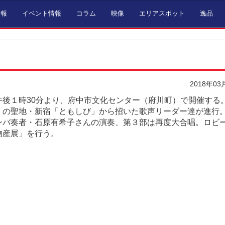
情報
イベント情報
コラム
映像
エリアスポット
逸品
」
2018年03
午後１時30分より、府中市文化センター（府川町）で開催する
」の聖地・新宿「ともしび」から招いた歌声リーダー達が進行
ンバ奏者・石原有希子さんの演奏、第３部は再度大合唱。ロビ
物産展」を行う。