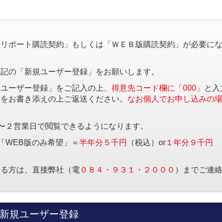
。
済リポート購読契約」もしくは「ＷＥＢ版購読契約」が必要に
下記の「新規ユーザー登録」をお願いします。
規ユーザー登録」をご記入の上、
得意先コード欄に「000」
と入
項をお書き添えの上ご返送ください。
なお個人でお申し込みの
〜２営業日で閲覧できるようになります。
「WEB版のみ希望」＝
半年分５千円
（税込）or
１年分９千円
する方は、直接弊社（電
０８４・９３１・２０００
）までご連
新規ユーザー登録