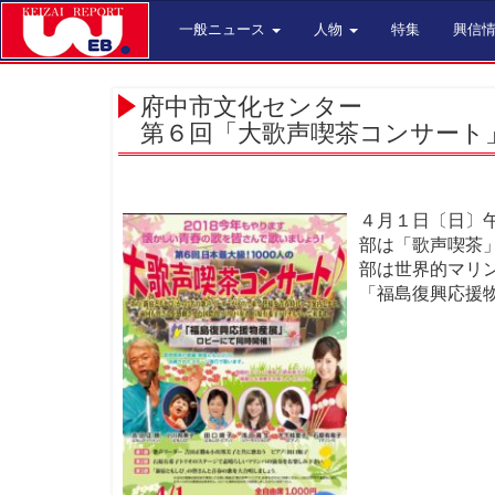
一般ニュース
人物
特集
興信
府中市文化センター
第６回「大歌声喫茶コンサート
４月１日〔日〕
部は「歌声喫茶
部は世界的マリ
「福島復興応援