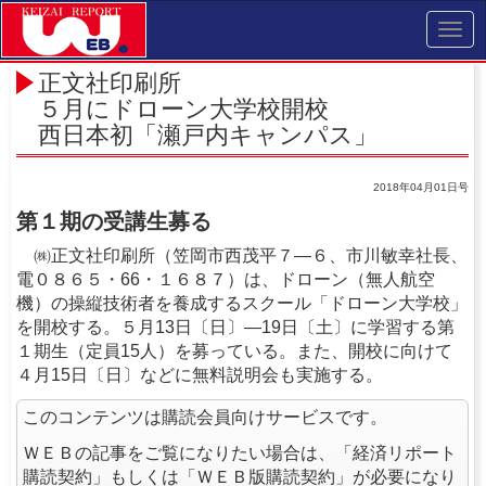
Toggl
navig
正文社印刷所
５月にドローン大学校開校
西日本初「瀬戸内キャンパス」
2018年04月01日号
第１期の受講生募る
㈱正文社印刷所（笠岡市西茂平７―６、市川敏幸社長、
電０８６５・66・１６８７）は、ドローン（無人航空
機）の操縦技術者を養成するスクール「ドローン大学校」
を開校する。５月13日〔日〕―19日〔土〕に学習する第
１期生（定員15人）を募っている。また、開校に向けて
４月15日〔日〕などに無料説明会も実施する。
このコンテンツは購読会員向けサービスです。
ＷＥＢの記事をご覧になりたい場合は、「経済リポート
購読契約」もしくは「ＷＥＢ版購読契約」が必要になり