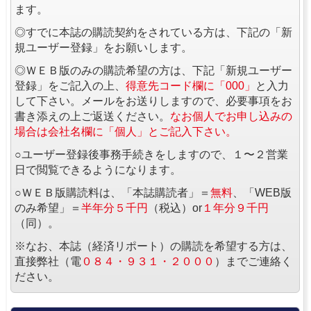
ます。
◎すでに本誌の購読契約をされている方は、下記の「新
規ユーザー登録」をお願いします。
◎ＷＥＢ版のみの購読希望の方は、下記「新規ユーザー
登録」をご記入の上、
得意先コード欄に「000」
と入力
して下さい。メールをお送りしますので、必要事項をお
書き添えの上ご返送ください。
なお個人でお申し込みの
場合は会社名欄に「個人」とご記入下さい。
○ユーザー登録後事務手続きをしますので、１〜２営業
日で閲覧できるようになります。
○ＷＥＢ版購読料は、「本誌購読者」＝
無料
、「WEB版
のみ希望」＝
半年分５千円
（税込）or
１年分９千円
（同）。
※なお、本誌（経済リポート）の購読を希望する方は、
直接弊社（電
０８４・９３１・２０００
）までご連絡く
ださい。