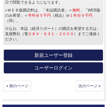
日で閲覧できるようになります。
○ＷＥＢ版購読料は、「本誌購読者」＝
無料
、「WEB版
のみ希望」＝
半年分５千円
（税込）or
１年分９千円
（同）。
※なお、本誌（経済リポート）の購読を希望する方は、
直接弊社（電
０８４・９３１・２０００
）までご連絡く
ださい。
新規ユーザー登録
ユーザーログイン
« 前のページ
次のページ »