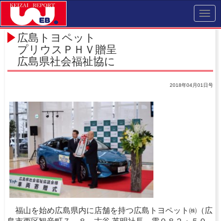
Toggl
navig
広島トヨペット
プリウスＰＨＶ贈呈
広島県社会福祉協に
2018年04月01日号
福山を始め広島県内に店舗を持つ広島トヨペット㈱（広