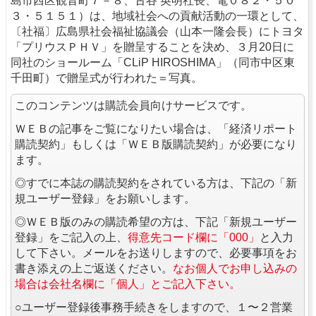
島市西区観音町７－８、古谷 英明社長、電０８２・５０
３・５１５１）は、地域社会への貢献活動の一環として、
〔社福〕広島県社会福祉協議会（山本一隆会長）にトヨタ
「プリウスＰＨＶ」を贈呈することを決め、３月20日に
同社のショールーム「CLiP HIROSHIMA」（同市中区東
千田町）で贈呈式が行われた＝写真。
このコンテンツは購読会員向けサービスです。
ＷＥＢの記事をご覧になりたい場合は、「経済リポート
購読契約」もしくは「ＷＥＢ版購読契約」が必要になり
ます。
◎すでに本誌の購読契約をされている方は、下記の「新
規ユーザー登録」をお願いします。
◎ＷＥＢ版のみの購読希望の方は、下記「新規ユーザー
登録」をご記入の上、
得意先コード欄に「000」
と入力
して下さい。メールをお送りしますので、必要事項をお
書き添えの上ご返送ください。
なお個人でお申し込みの
場合は会社名欄に「個人」とご記入下さい。
○ユーザー登録後事務手続きをしますので、１〜２営業