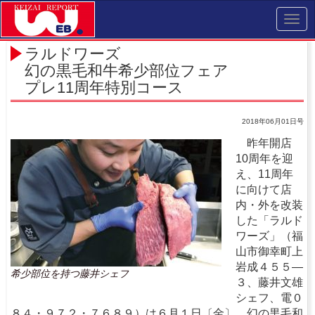
Toggl
navig
ラルドワーズ
幻の黒毛和牛希少部位フェア
プレ11周年特別コース
2018年06月01日号
昨年開店
10周年を迎
え、11周年
に向けて店
内・外を改装
した「ラルド
ワーズ」（福
山市御幸町上
岩成４５５―
希少部位を持つ藤井シェフ
３、藤井文雄
シェフ、電０
８４・９７２・７６８９）は６月１日〔金〕、幻の黒毛和