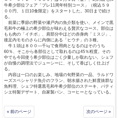
牛希少部位フェア「プレ11周年特別コース」（税込５９
００円、１日10食限定）をスタートした。30日まで続け
る。
前菜に季節の野菜や瀬戸内の魚介類を使い、メインで黒
毛和牛の極上の希少部位が味わえる贅沢なコース。部位は
もも肉の「イチボ」、肩部分中ほどの赤身肉「ミスジ」、
後足内モモのさらに内側にある「ヒウチ」の３種。
牛１頭は８００―千㎏で食用肉となるのはそのうち
60％、そこから各部位として取れるのは45％程度。その
中でも今回使う希少部位はごく少量しか取れない。シェフ
が自慢の調理法でジューシーに、そして香ばしく仕上げ
る。
内容は一口のお楽しみ、地場の旬野菜の一品、ラルドワ
ーズスペシャリテ魚介のフラン、朝水揚された鮮度抜群な
魚料理、シェフ特選黒毛和牛希少部位のステーキ、パティ
シエ特製デザート、自家製パン、コーヒーとなっている。
« 前のページ
次のページ »