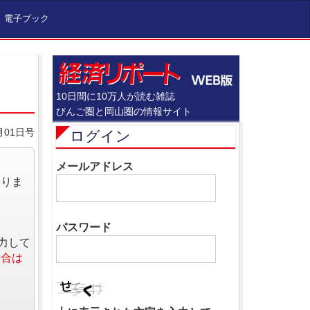
電子ブック
10日間に10万人が読む雑誌
びんご圏と岡山圏の情報サイト
月01日号
ログイン
メールアドレス
なりま
パスワード
力して
場合は