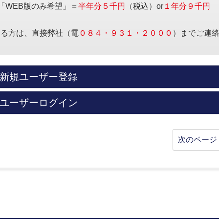
「WEB版のみ希望」＝
半年分５千円
（税込）or
１年分９千円
する方は、直接弊社（電
０８４・９３１・２０００
）までご連
新規ユーザー登録
ユーザーログイン
次のページ 