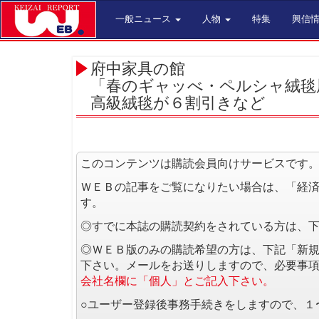
一般ニュース
人物
特集
興信
府中家具の館
「春のギャッべ・ペルシャ絨毯
高級絨毯が６割引きなど
このコンテンツは購読会員向けサービスです
ＷＥＢの記事をご覧になりたい場合は、「経
す。
◎すでに本誌の購読契約をされている方は、
◎ＷＥＢ版のみの購読希望の方は、下記「新
下さい。メールをお送りしますので、必要事
会社名欄に「個人」とご記入下さい。
○ユーザー登録後事務手続きをしますので、１