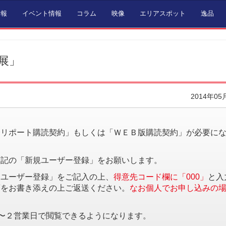
情報
イベント情報
コラム
映像
エリアスポット
逸品
展」
2014年05
。
済リポート購読契約」もしくは「ＷＥＢ版購読契約」が必要に
下記の「新規ユーザー登録」をお願いします。
規ユーザー登録」をご記入の上、
得意先コード欄に「000」
と入
項をお書き添えの上ご返送ください。
なお個人でお申し込みの
〜２営業日で閲覧できるようになります。