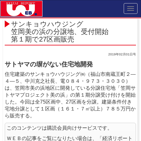
Toggl
navig
サンキョウハウジング
笠岡美の浜の分譲地、受付開始
第１期で27区画販売
2019年02月01日号
サトヤマの塀がない住宅地開発
住宅建築のサンキョウハウジング㈱（福山市南蔵王町２―
４―５、中川克之社長、電０８４・９７３・３０３０）
は、笠岡市美の浜地区に開発している分譲住宅地「笠岡サ
トヤマプロジェクト美の浜」の第１期分譲受け付けを開始
した。今回は全75区画中、27区画を分譲。建築条件付き
宅地分譲として１区画（１６１・７㎡以上）７８５万円か
ら販売する。
このコンテンツは購読会員向けサービスです。
ＷＥＢの記事をご覧になりたい場合は、「経済リポート