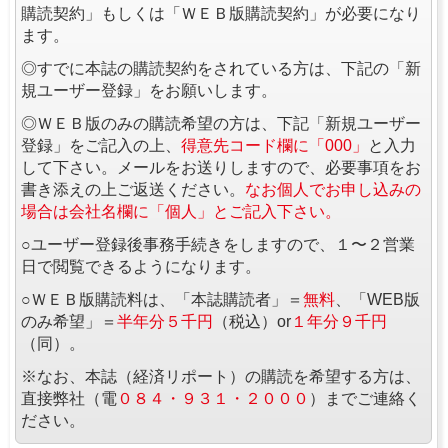
購読契約」もしくは「ＷＥＢ版購読契約」が必要になり
ます。
◎すでに本誌の購読契約をされている方は、下記の「新
規ユーザー登録」をお願いします。
◎ＷＥＢ版のみの購読希望の方は、下記「新規ユーザー
登録」をご記入の上、
得意先コード欄に「000」
と入力
して下さい。メールをお送りしますので、必要事項をお
書き添えの上ご返送ください。
なお個人でお申し込みの
場合は会社名欄に「個人」とご記入下さい。
○ユーザー登録後事務手続きをしますので、１〜２営業
日で閲覧できるようになります。
○ＷＥＢ版購読料は、「本誌購読者」＝
無料
、「WEB版
のみ希望」＝
半年分５千円
（税込）or
１年分９千円
（同）。
※なお、本誌（経済リポート）の購読を希望する方は、
直接弊社（電
０８４・９３１・２０００
）までご連絡く
ださい。