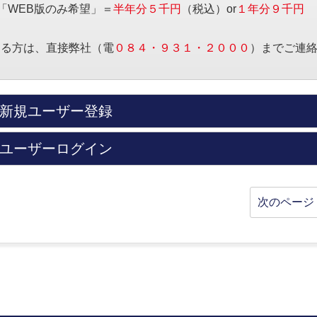
「WEB版のみ希望」＝
半年分５千円
（税込）or
１年分９千円
する方は、直接弊社（電
０８４・９３１・２０００
）までご連
新規ユーザー登録
ユーザーログイン
次のページ 