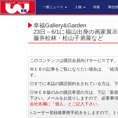
一般ニュース
人物
特集
興信
幸福Gallery&Garden
23日－6/1に福山出身の画家展
藤井松林・松山子弟展など
このコンテンツは購読会員向けサービスです
ＷＥＢの記事をご覧になりたい場合は、「経
す。
◎すでに本誌の購読契約をされている方は、
◎ＷＥＢ版のみの購読希望の方は、下記「新
下さい。メールをお送りしますので、必要事
会社名欄に「個人」とご記入下さい。
○ユーザー登録後事務手続きをしますので、１