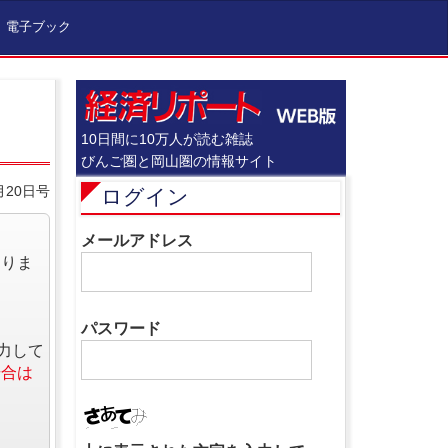
電子ブック
10日間に10万人が読む雑誌
びんご圏と岡山圏の情報サイト
月20日号
ログイン
メールアドレス
なりま
パスワード
力して
場合は