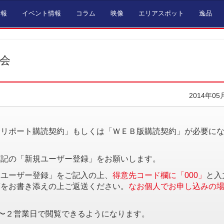
情報
イベント情報
コラム
映像
エリアスポット
逸品
示会
2014年05
。
済リポート購読契約」もしくは「ＷＥＢ版購読契約」が必要に
下記の「新規ユーザー登録」をお願いします。
規ユーザー登録」をご記入の上、
得意先コード欄に「000」
と入
項をお書き添えの上ご返送ください。
なお個人でお申し込みの
〜２営業日で閲覧できるようになります。