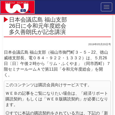
Toggl
navig
日本会議広島 福山支部
26日に令和元年度総会
多久善朗氏が記念講演
2019年05月20日号
日本会議広島 福山支部（福山市御門町３－５－22、徳山
威雄支部長、電０８４・９２２・１３３２）は、５月26
日〔日〕午後２時から「リム・ふくやま」（同市西町）７
階セミナールームＡで第11回「令和元年度総会」を開
く。
このコンテンツは購読会員向けサービスです。
ＷＥＢの記事をご覧になりたい場合は、「経済リポート
購読契約」もしくは「ＷＥＢ版購読契約」が必要になり
ます。
◎すでに本誌の購読契約をされている方は、下記の「新