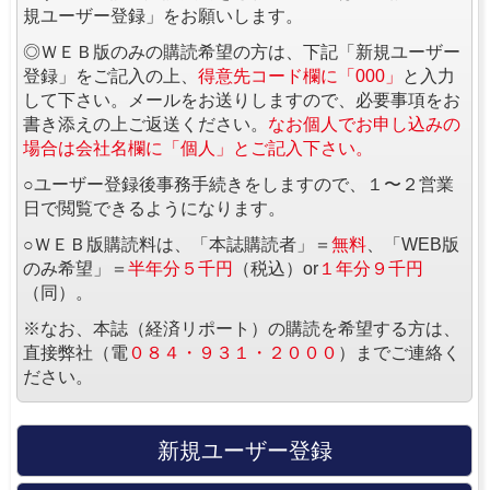
規ユーザー登録」をお願いします。
◎ＷＥＢ版のみの購読希望の方は、下記「新規ユーザー
登録」をご記入の上、
得意先コード欄に「000」
と入力
して下さい。メールをお送りしますので、必要事項をお
書き添えの上ご返送ください。
なお個人でお申し込みの
場合は会社名欄に「個人」とご記入下さい。
○ユーザー登録後事務手続きをしますので、１〜２営業
日で閲覧できるようになります。
○ＷＥＢ版購読料は、「本誌購読者」＝
無料
、「WEB版
のみ希望」＝
半年分５千円
（税込）or
１年分９千円
（同）。
※なお、本誌（経済リポート）の購読を希望する方は、
直接弊社（電
０８４・９３１・２０００
）までご連絡く
ださい。
新規ユーザー登録