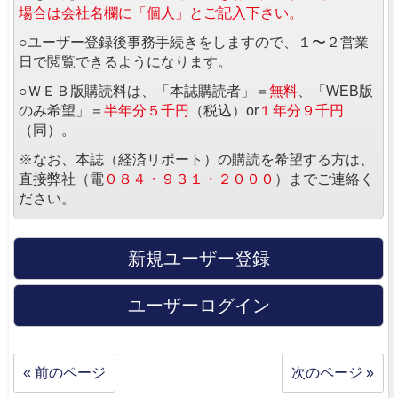
場合は会社名欄に「個人」とご記入下さい。
○ユーザー登録後事務手続きをしますので、１〜２営業
日で閲覧できるようになります。
○ＷＥＢ版購読料は、「本誌購読者」＝
無料
、「WEB版
のみ希望」＝
半年分５千円
（税込）or
１年分９千円
（同）。
※なお、本誌（経済リポート）の購読を希望する方は、
直接弊社（電
０８４・９３１・２０００
）までご連絡く
ださい。
新規ユーザー登録
ユーザーログイン
« 前のページ
次のページ »