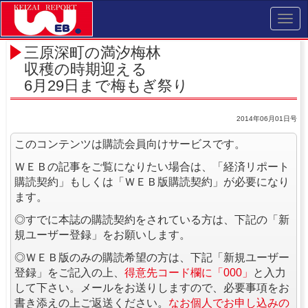
Toggl
navig
三原深町の満汐梅林
収穫の時期迎える
6月29日まで梅もぎ祭り
2014年06月01日号
このコンテンツは購読会員向けサービスです。
ＷＥＢの記事をご覧になりたい場合は、「経済リポート
購読契約」もしくは「ＷＥＢ版購読契約」が必要になり
ます。
◎すでに本誌の購読契約をされている方は、下記の「新
規ユーザー登録」をお願いします。
◎ＷＥＢ版のみの購読希望の方は、下記「新規ユーザー
登録」をご記入の上、
得意先コード欄に「000」
と入力
して下さい。メールをお送りしますので、必要事項をお
書き添えの上ご返送ください。
なお個人でお申し込みの